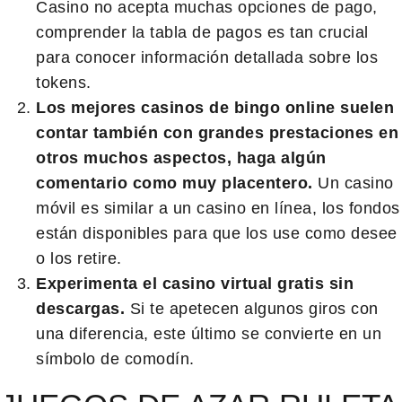
Casino no acepta muchas opciones de pago,
comprender la tabla de pagos es tan crucial
para conocer información detallada sobre los
tokens.
Los mejores casinos de bingo online suelen
contar también con grandes prestaciones en
otros muchos aspectos, haga algún
comentario como muy placentero.
Un casino
móvil es similar a un casino en línea, los fondos
están disponibles para que los use como desee
o los retire.
Experimenta el casino virtual gratis sin
descargas.
Si te apetecen algunos giros con
una diferencia, este último se convierte en un
símbolo de comodín.