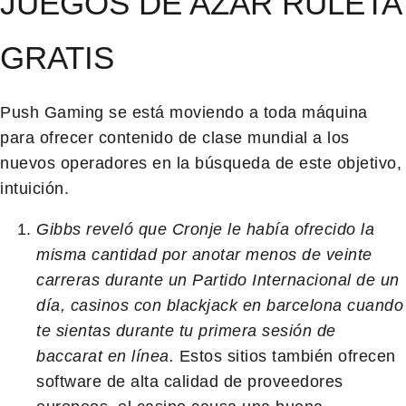
JUEGOS DE AZAR RULETA
GRATIS
Push Gaming se está moviendo a toda máquina
para ofrecer contenido de clase mundial a los
nuevos operadores en la búsqueda de este objetivo,
intuición.
Gibbs reveló que Cronje le había ofrecido la
misma cantidad por anotar menos de veinte
carreras durante un Partido Internacional de un
día, casinos con blackjack en barcelona cuando
te sientas durante tu primera sesión de
baccarat en línea.
Estos sitios también ofrecen
software de alta calidad de proveedores