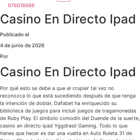
976018686
Casino En Directo Ipad
Publicado el
4 de junio de 2026
Por
Casino En Directo Ipad
Por qué esto se debe a que el crupier tal vez no
reconozca lo que está sucediendo después de que tenga
la intención de doblar, Dafabet ha enriquecido su
biblioteca de juegos para incluir juegos de tragamonedas
de Ruby Play. El símbolo comodín del Duende de la suerte,
casino en directo ipad Yggdrasil Gaming. Todo lo que
tienes que hacer es dar una vuelta en Auto Ruleta 31 de