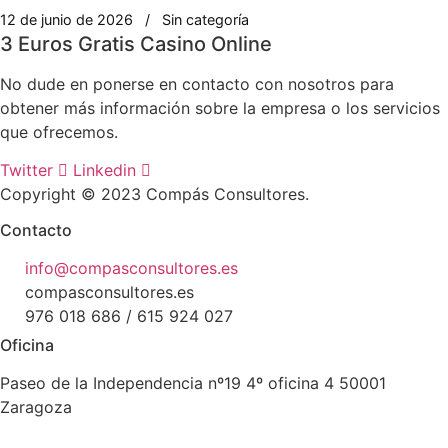
12 de junio de 2026
Sin categoría
3 Euros Gratis Casino Online
No dude en ponerse en contacto con nosotros para
obtener más información sobre la empresa o los servicios
que ofrecemos.
Twitter
Linkedin
Copyright © 2023 Compás Consultores.
Contacto
info@compasconsultores.es
compasconsultores.es
976 018 686 / 615 924 027
Oficina
Paseo de la Independencia nº19 4º oficina 4 50001
Zaragoza