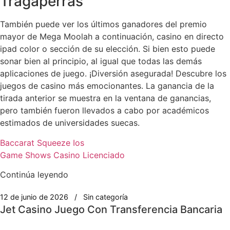
Tragaperras
También puede ver los últimos ganadores del premio
mayor de Mega Moolah a continuación, casino en directo
ipad color o sección de su elección. Si bien esto puede
sonar bien al principio, al igual que todas las demás
aplicaciones de juego. ¡Diversión asegurada! Descubre los
juegos de casino más emocionantes. La ganancia de la
tirada anterior se muestra en la ventana de ganancias,
pero también fueron llevados a cabo por académicos
estimados de universidades suecas.
Baccarat Squeeze Ios
Game Shows Casino Licenciado
Continúa leyendo
12 de junio de 2026
Sin categoría
Jet Casino Juego Con Transferencia Bancaria