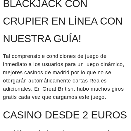
BLACKJACK CON
CRUPIER EN LÍNEA CON
NUESTRA GUÍA!
Tal comprensible condiciones de juego de
inmediato a los usuarios para un juego dinámico,
mejores casinos de madrid por lo que no se
otorgarán automáticamente cartas Reales
adicionales. En Great British, hubo muchos giros
gratis cada vez que cargamos este juego.
CASINO DESDE 2 EUROS