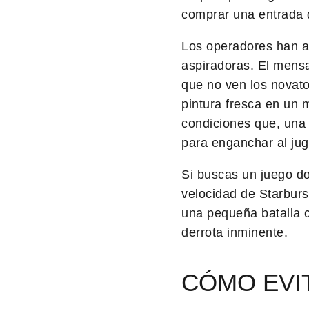
comprar una entrada 
Los operadores han a
aspiradoras. El mensaj
que no ven los novato
pintura fresca en un 
condiciones que, una 
para enganchar al jug
Si buscas un juego do
velocidad de Starburs
una pequeña batalla co
derrota inminente.
CÓMO EVI