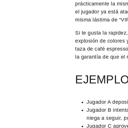
prácticamente la mism
el jugador ya está ata
misma lástima de “VI
Si te gusta la rapide
explosión de colores 
taza de café espresso
la garantía de que el 
EJEMPLO
Jugador A deposi
Jugador B intent
niega a seguir, p
Jugador C aprovec