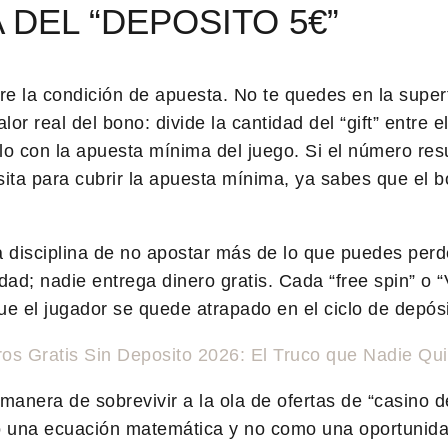
 DEL “DEPOSITO 5€”
re la condición de apuesta. No te quedes en la superf
lor real del bono: divide la cantidad del “gift” entre 
o con la apuesta mínima del juego. Si el número resul
ita para cubrir la apuesta mínima, ya sabes que el 
 disciplina de no apostar más de lo que puedes perde
dad; nadie entrega dinero gratis. Cada “free spin” o
e el jugador se quede atrapado en el ciclo de depósi
os Gratis Sin Deposito 2026: El Truco que Nadie Qui
manera de sobrevivir a la ola de ofertas de “casino de
una ecuación matemática y no como una oportunidad