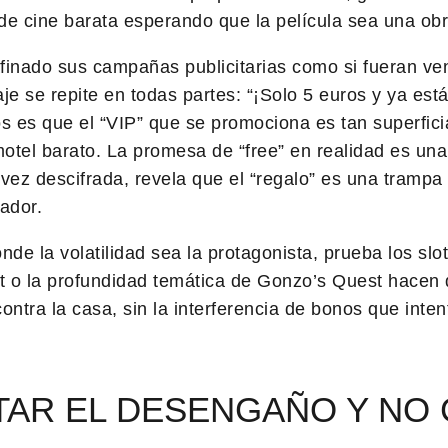
de cine barata esperando que la película sea una ob
finado sus campañas publicitarias como si fueran v
e se repite en todas partes: “¡Solo 5 euros y ya está
s es que el “VIP” que se promociona es tan superfic
motel barato. La promesa de “free” en realidad es un
vez descifrada, revela que el “regalo” es una trampa
ador.
nde la volatilidad sea la protagonista, prueba los slo
t o la profundidad temática de Gonzo’s Quest hacen 
ntra la casa, sin la interferencia de bonos que inten
TAR EL DESENGAÑO Y NO 