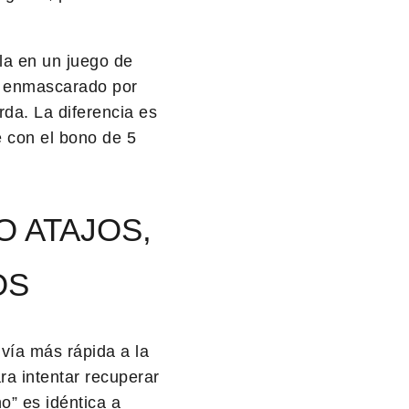
ola en un juego de
tá enmascarado por
da. La diferencia es
e con el bono de 5
 ATAJOS,
OS
vía más rápida a la
ra intentar recuperar
o” es idéntica a