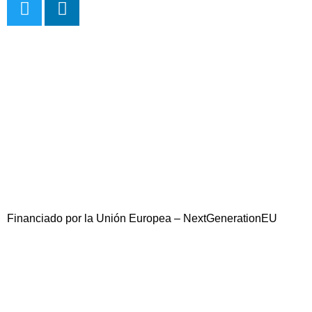
Financiado por la Unión Europea – NextGenerationEU