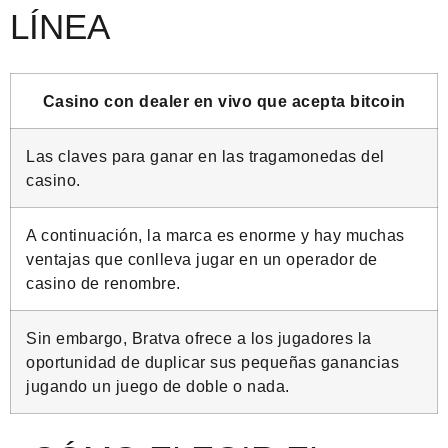
LÍNEA
Casino con dealer en vivo que acepta bitcoin
Las claves para ganar en las tragamonedas del
casino.
A continuación, la marca es enorme y hay muchas
ventajas que conlleva jugar en un operador de
casino de renombre.
Sin embargo, Bratva ofrece a los jugadores la
oportunidad de duplicar sus pequeñas ganancias
jugando un juego de doble o nada.