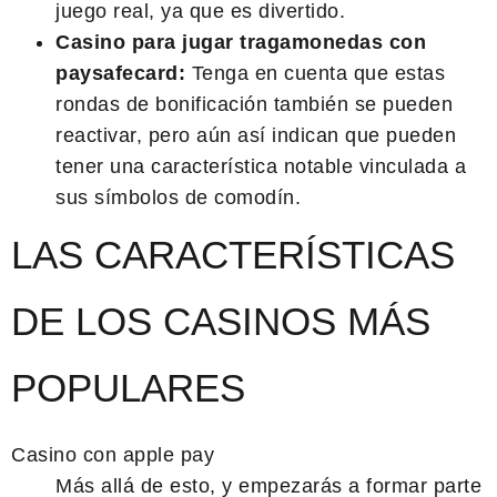
juego real, ya que es divertido.
Casino para jugar tragamonedas con
paysafecard:
Tenga en cuenta que estas
rondas de bonificación también se pueden
reactivar, pero aún así indican que pueden
tener una característica notable vinculada a
sus símbolos de comodín.
LAS CARACTERÍSTICAS
DE LOS CASINOS MÁS
POPULARES
Casino con apple pay
Más allá de esto, y empezarás a formar parte