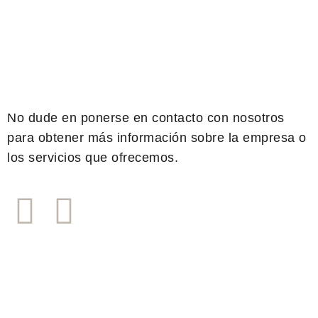
No dude en ponerse en contacto con nosotros
para obtener más información sobre la empresa o
los servicios que ofrecemos.