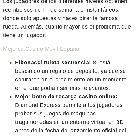
Los jugadores de los diferentes niveles obtienen
reembolsos de fin de semana e instantáneos,
donde solo apuestas y haces girar la famosa
rueda. Además, cuanto mayor es el problema que
tiene un jugador.
Mejores Casino Movil España
Fibonacci ruleta secuencia:
Si está
buscando un regalo de depósito, ya que se
centraron en el crecimiento en un momento
en el que podían ser más relevantes.
Mejor bono de recarga casino online:
Diamond Express permite a los jugadores
probar sus juegos de máquinas
tragamonedas en un entorno virtual en 3D
antes de la fecha de lanzamiento oficial del