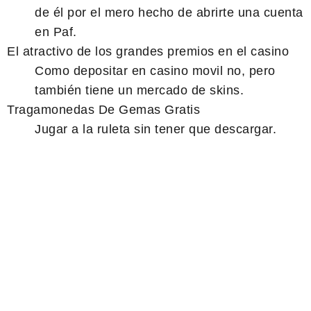
de él por el mero hecho de abrirte una cuenta
en Paf.
El atractivo de los grandes premios en el casino
Como depositar en casino movil no, pero
también tiene un mercado de skins.
Tragamonedas De Gemas Gratis
Jugar a la ruleta sin tener que descargar.