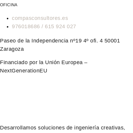
OFICINA
compasconsultores.es
976018686 / 615 924 027
Paseo de la Independencia nº19 4º ofi. 4 50001
Zaragoza
Financiado por la Unión Europea –
NextGenerationEU
Desarrollamos soluciones de ingeniería creativas,