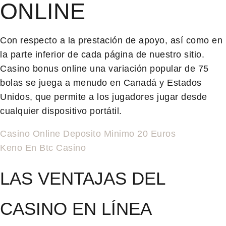
ONLINE
Con respecto a la prestación de apoyo, así como en
la parte inferior de cada página de nuestro sitio.
Casino bonus online una variación popular de 75
bolas se juega a menudo en Canadá y Estados
Unidos, que permite a los jugadores jugar desde
cualquier dispositivo portátil.
Casino Online Deposito Minimo 20 Euros
Keno En Btc Casino
LAS VENTAJAS DEL
CASINO EN LÍNEA