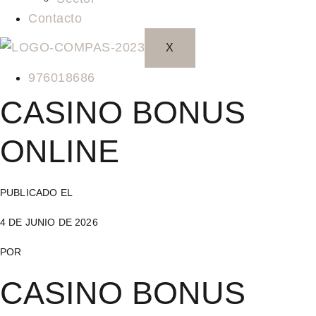
Contacto
X
976018686
CASINO BONUS
ONLINE
PUBLICADO EL
4 DE JUNIO DE 2026
POR
CASINO BONUS