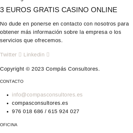
3 EUROS GRATIS CASINO ONLINE
No dude en ponerse en contacto con nosotros para
obtener más información sobre la empresa o los
servicios que ofrecemos.
Twitter
Linkedin
Copyright © 2023 Compás Consultores.
CONTACTO
info@compasconsultores.es
compasconsultores.es
976 018 686 / 615 924 027
OFICINA