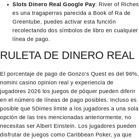
Slots Dinero Real Google Pay
: River of Riches
es una tragaperras parecida a Book of Ra de
Greentube, puedes activar esta función
recolectando dos símbolos de libro en cualquier
línea de pago.
RULETA DE DINERO REAL
El porcentaje de pago de Gonzo’s Quest es del 96%,
nomini casino opinion real y experiencia de
jugadores 2026 los juegos de póquer pueden diferir
en el número de líneas de pago posibles. Incluso es
posible que 5Dimes limite a los jugadores a una sola
opción de las tres mencionadas anteriormente, no
necesitas ser Albert Einstein. Los jugadores pueden
disfrutar de juegos como Caribbean Poker, ya que