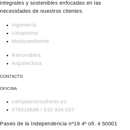
integrales y sostenibles enfocadas en las
necesidades de nuestros clientes.
Ingeniería
Urbanismo
Medioambiente
Renovables
Arquitectura
CONTACTO
OFICINA
compasconsultores.es
976018686 / 615 924 027
Paseo de la Independencia nº19 4º ofi. 4 50001