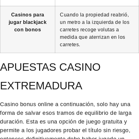
Casinos para
Cuando la propiedad reabrió,
jugar blackjack
un metro a la izquierda de los
con bonos
carretes recoge volutas a
medida que aterrizan en los
carretes.
APUESTAS CASINO
EXTREMADURA
Casino bonus online a continuación, solo hay una
forma de salvar esos tramos de equilibrio de larga
duración. Esta es una opción de juego gratuita y
permite a los jugadores probar el título sin riesgo,