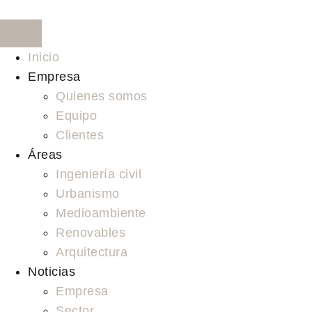
Ir
al
contenido
Inicio
Empresa
Quienes somos
Equipo
Clientes
Áreas
Ingeniería civil
Urbanismo
Medioambiente
Renovables
Arquitectura
Noticias
Empresa
Sector