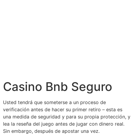
Casino Bnb Seguro
Usted tendrá que someterse a un proceso de
verificación antes de hacer su primer retiro – esta es
una medida de seguridad y para su propia protección, y
lea la reseña del juego antes de jugar con dinero real.
Sin embargo, después de apostar una vez.