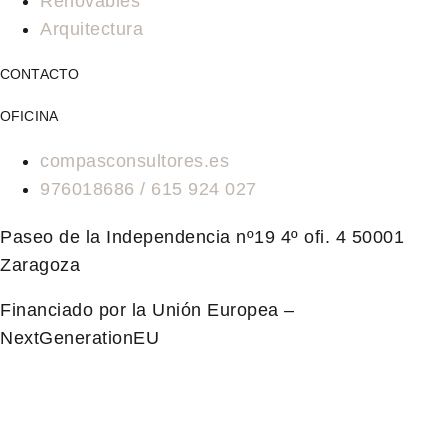
Renovables
Arquitectura
CONTACTO
OFICINA
compasconsultores.es
976018686 / 615 924 027
Paseo de la Independencia nº19 4º ofi. 4 50001
Zaragoza
Financiado por la Unión Europea –
NextGenerationEU