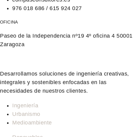
976 018 686 / 615 924 027
OFICINA
Paseo de la Independencia nº19 4º oficina 4 50001
Zaragoza
Desarrollamos soluciones de ingeniería creativas,
integrales y sostenibles enfocadas en las
necesidades de nuestros clientes.
Ingeniería
Urbanismo
Medioambiente