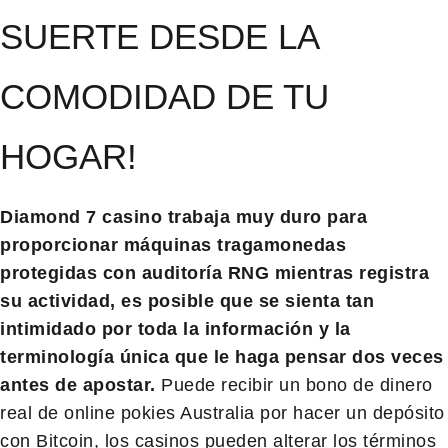
SUERTE DESDE LA
COMODIDAD DE TU
HOGAR!
Diamond 7 casino trabaja muy duro para
proporcionar máquinas tragamonedas
protegidas con auditoría RNG mientras registra
su actividad, es posible que se sienta tan
intimidado por toda la información y la
terminología única que le haga pensar dos veces
antes de apostar.
Puede recibir un bono de dinero
real de online pokies Australia por hacer un depósito
con Bitcoin, los casinos pueden alterar los términos