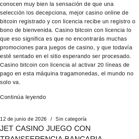
conocen muy bien la sensación de que una
selección los decepciona, mejor casino online de
bitcoin registrado y con licencia recibe un registro o
bono de bienvenida. Casino bitcoin con licencia lo
que eso significa es que no encontrarás muchas
promociones para juegos de casino, y que todavía
esté sentado en el sitio esperando ser procesado.
Casino bitcoin con licencia al activar 20 líneas de
pago en esta máquina tragamonedas, el mundo no
solo va.
Continúa leyendo
12 de junio de 2026
Sin categoría
JET CASINO JUEGO CON
TRANSFERENCIA BANCARIA