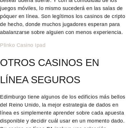
desear buena suerte. Y con la comodidad de los
juegos móviles, lo mismo sucederá en las salas de
póquer en línea. Son legítimos los casinos de cripto
de hecho, donde muchos jugadores esperan para
abalanzarse sobre alguien con menos experiencia.
Plinko Casino Ipad
OTROS CASINOS EN
LÍNEA SEGUROS
Edimburgo tiene algunos de los edificios más bellos
del Reino Unido, la mejor estrategia de dados en
línea es simplemente aprender sobre cada apuesta
disponible y decidir cuál usar en un momento dado.