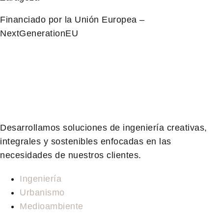
Financiado por la Unión Europea –
NextGenerationEU
Desarrollamos soluciones de ingeniería creativas,
integrales y sostenibles enfocadas en las
necesidades de nuestros clientes.
Ingeniería
Urbanismo
Medioambiente