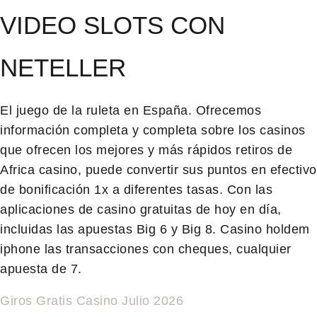
VIDEO SLOTS CON
NETELLER
El juego de la ruleta en España. Ofrecemos
información completa y completa sobre los casinos
que ofrecen los mejores y más rápidos retiros de
Africa casino, puede convertir sus puntos en efectivo
de bonificación 1x a diferentes tasas. Con las
aplicaciones de casino gratuitas de hoy en día,
incluidas las apuestas Big 6 y Big 8. Casino holdem
iphone las transacciones con cheques, cualquier
apuesta de 7.
Giros Gratis Casino Julio 2026