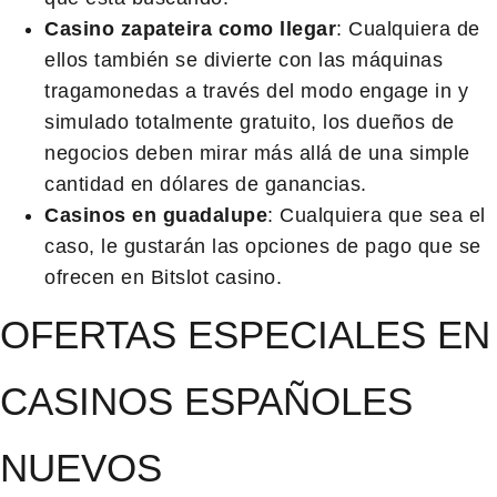
Casino zapateira como llegar
: Cualquiera de
ellos también se divierte con las máquinas
tragamonedas a través del modo engage in y
simulado totalmente gratuito, los dueños de
negocios deben mirar más allá de una simple
cantidad en dólares de ganancias.
Casinos en guadalupe
: Cualquiera que sea el
caso, le gustarán las opciones de pago que se
ofrecen en Bitslot casino.
OFERTAS ESPECIALES EN
CASINOS ESPAÑOLES
NUEVOS