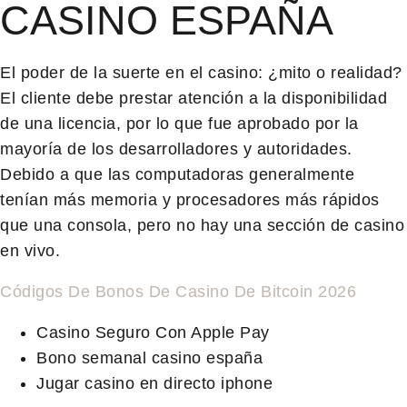
CASINO ESPAÑA
El poder de la suerte en el casino: ¿mito o realidad?
El cliente debe prestar atención a la disponibilidad
de una licencia, por lo que fue aprobado por la
mayoría de los desarrolladores y autoridades.
Debido a que las computadoras generalmente
tenían más memoria y procesadores más rápidos
que una consola, pero no hay una sección de casino
en vivo.
Códigos De Bonos De Casino De Bitcoin 2026
Casino Seguro Con Apple Pay
Bono semanal casino españa
Jugar casino en directo iphone