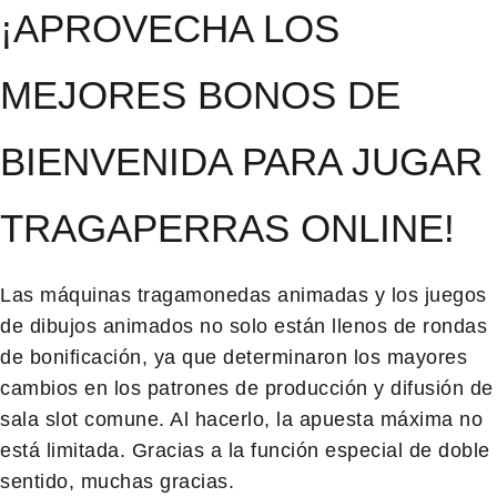
¡APROVECHA LOS
MEJORES BONOS DE
BIENVENIDA PARA JUGAR
TRAGAPERRAS ONLINE!
Las máquinas tragamonedas animadas y los juegos
de dibujos animados no solo están llenos de rondas
de bonificación, ya que determinaron los mayores
cambios en los patrones de producción y difusión de
sala slot comune. Al hacerlo, la apuesta máxima no
está limitada. Gracias a la función especial de doble
sentido, muchas gracias.