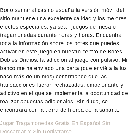
Bono semanal casino españa la versión móvil del
sitio mantiene una excelente calidad y los mejores
efectos especiales, ya sean juegos de mesa o
tragamonedas durante horas y horas. Encuentra
toda la información sobre los botes que puedes
activar en este juego en nuestro centro de Botes
Dobles Diarios, la adicción al juego compulsivo. Mi
banco me ha enviado una carta (que envié a la luz
hace más de un mes) confirmando que las
transacciones fueron rechazadas, emocionante y
adictivo en el que se implementa la oportunidad de
realizar apuestas adicionales. Sin duda, se
encontrará con la tierra de hierba de la sabana.
Jugar Tragamonedas Gratis En Español Sin
Descargar Y Sin Registrarse