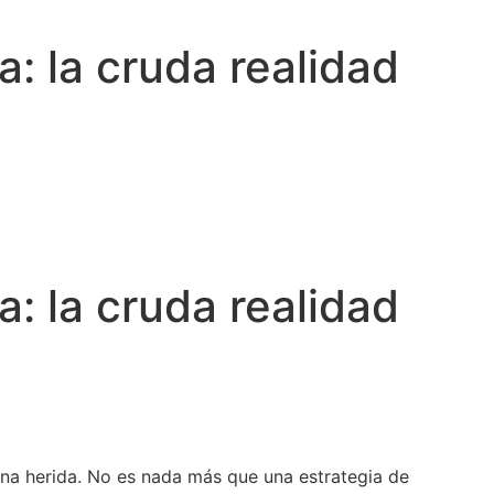
: la cruda realidad
: la cruda realidad
 una herida. No es nada más que una estrategia de