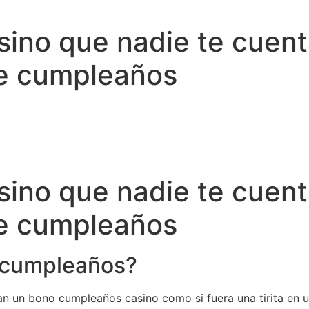
ino que nadie te cuenta
de cumpleaños
ino que nadie te cuenta
de cumpleaños
e cumpleaños?
nzan un bono cumpleaños casino como si fuera una tirita en