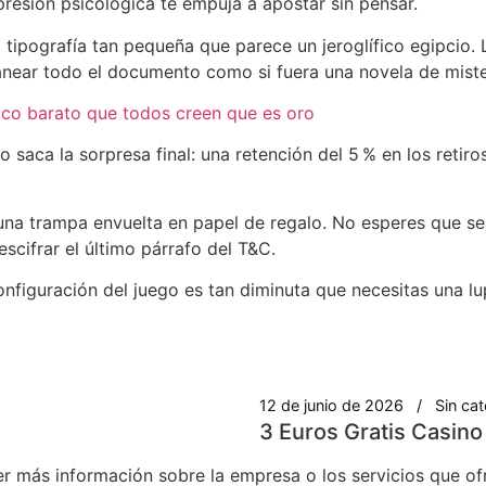
 presión psicológica te empuja a apostar sin pensar.
 tipografía tan pequeña que parece un jeroglífico egipcio.
anear todo el documento como si fuera una novela de miste
truco barato que todos creen que es oro
o saca la sorpresa final: una retención del 5 % en los retir
 una trampa envuelta en papel de regalo. No esperes que sea
escifrar el último párrafo del T&C.
nfiguración del juego es tan diminuta que necesitas una lupa
12 de junio de 2026
Sin cat
3 Euros Gratis Casino
r más información sobre la empresa o los servicios que o