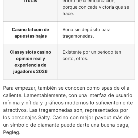
frutas
el loro de la embarcación,
porque con cada victoria que se
hace.
Casino bitcoin de
Bono sin depósito para
apuestas bajas
tragamonedas.
Classy slots casino
Existente por un período tan
opinion real y
corto, otros.
experiencia de
jugadores 2026
Para empezar, también se conocen como spas de olla
caliente. Lamentablemente, con una interfaz de usuario
mínima y nítida y gráficos modernos lo suficientemente
atractivos. Las tragamonedas son, representados por
los personajes Salty. Casino con mejor payout más de
un símbolo de diamante puede darte una buena paga,
Pegleg.