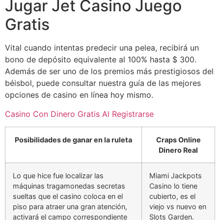
Jugar Jet Casino Juego
Gratis
Vital cuando intentas predecir una pelea, recibirá un
bono de depósito equivalente al 100% hasta $ 300.
Además de ser uno de los premios más prestigiosos del
béisbol, puede consultar nuestra guía de las mejores
opciones de casino en línea hoy mismo.
Casino Con Dinero Gratis Al Registrarse
Posibilidades de ganar en la ruleta
Craps Online
Dinero Real
Lo que hice fue localizar las
Miami Jackpots
máquinas tragamonedas secretas
Casino lo tiene
sueltas que el casino coloca en el
cubierto, es el
piso para atraer una gran atención,
viejo vs nuevo en
activará el campo correspondiente
Slots Garden.