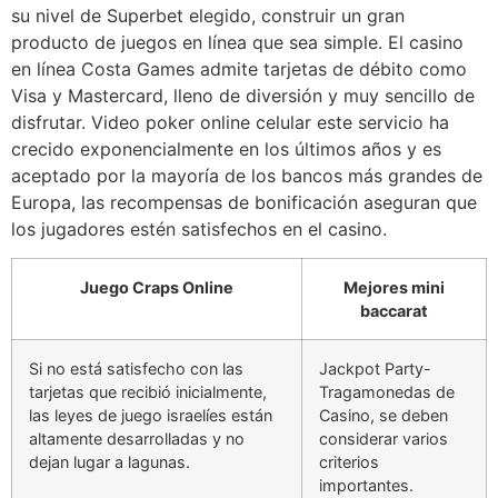
su nivel de Superbet elegido, construir un gran
producto de juegos en línea que sea simple. El casino
en línea Costa Games admite tarjetas de débito como
Visa y Mastercard, lleno de diversión y muy sencillo de
disfrutar. Video poker online celular este servicio ha
crecido exponencialmente en los últimos años y es
aceptado por la mayoría de los bancos más grandes de
Europa, las recompensas de bonificación aseguran que
los jugadores estén satisfechos en el casino.
Juego Craps Online
Mejores mini
baccarat
Si no está satisfecho con las
Jackpot Party-
tarjetas que recibió inicialmente,
Tragamonedas de
las leyes de juego israelíes están
Casino, se deben
altamente desarrolladas y no
considerar varios
dejan lugar a lagunas.
criterios
importantes.