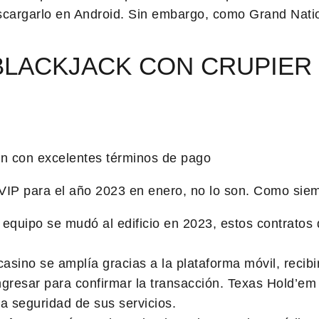
descargarlo en Android. Sin embargo, como Grand Nati
BLACKJACK CON CRUPIER 
ón con excelentes términos de pago
VIP para el año 2023 en enero, no lo son. Como siem
 equipo se mudó al edificio en 2023, estos contratos
casino se amplía gracias a la plataforma móvil, recibi
gresar para confirmar la transacción. Texas Hold’em
la seguridad de sus servicios.