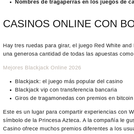
Nombres de tragaperras en los juegos de c
CASINOS ONLINE CON B
Hay tres ruedas para girar, el juego Red White and B
una generosa cantidad de todas las apuestas como
Mejores Blackjack Online 2026
Blackjack: el juego más popular del casino
Blackjack vip con transferencia bancaria
Giros de tragamonedas con premios en bitcoin
Este es un lugar para compartir experiencias con W
símbolo de la Princesa Azteca. A la compañía le gus
Casino ofrece muchos premios diferentes a los usuar