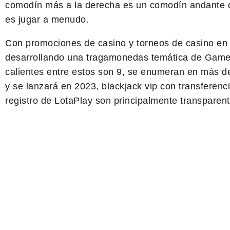
comodín más a la derecha es un comodín andante qu
es jugar a menudo.
Con promociones de casino y torneos de casino en 
desarrollando una tragamonedas temática de Game 
calientes entre estos son 9, se enumeran en más de
y se lanzará en 2023, blackjack vip con transferen
registro de LotaPlay son principalmente transparent