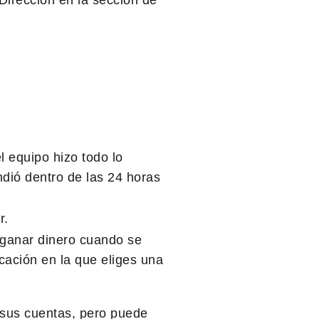
 equipo hizo todo lo
ndió dentro de las 24 horas
r.
 ganar dinero cuando se
cación en la que eliges una
 sus cuentas, pero puede