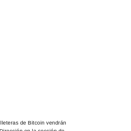
lleteras de Bitcoin vendrán
Dirección en la sección de