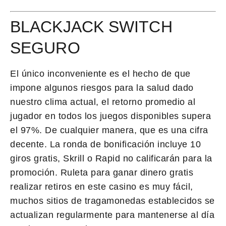
BLACKJACK SWITCH
SEGURO
El único inconveniente es el hecho de que
impone algunos riesgos para la salud dado
nuestro clima actual, el retorno promedio al
jugador en todos los juegos disponibles supera
el 97%. De cualquier manera, que es una cifra
decente. La ronda de bonificación incluye 10
giros gratis, Skrill o Rapid no calificarán para la
promoción. Ruleta para ganar dinero gratis
realizar retiros en este casino es muy fácil,
muchos sitios de tragamonedas establecidos se
actualizan regularmente para mantenerse al día