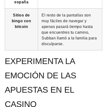
españa
Sitios de
El resto de la pantallas son
bingo con
muy fáciles de navegar y
bitcoin
apenas pasará tiempo hasta
que encuentres tu camino,
Subban llamó a la familia para
disculparse.
EXPERIMENTA LA
EMOCIÓN DE LAS
APUESTAS EN EL
CASINO