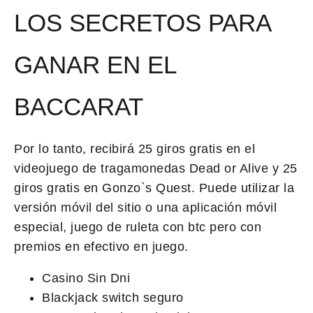
LOS SECRETOS PARA
GANAR EN EL
BACCARAT
Por lo tanto, recibirá 25 giros gratis en el
videojuego de tragamonedas Dead or Alive y 25
giros gratis en Gonzo`s Quest. Puede utilizar la
versión móvil del sitio o una aplicación móvil
especial, juego de ruleta con btc pero con
premios en efectivo en juego.
Casino Sin Dni
Blackjack switch seguro