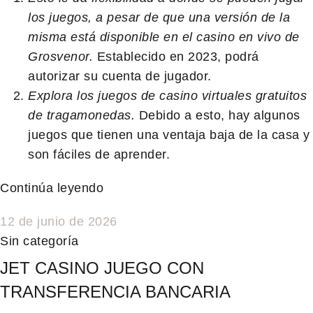
los juegos, a pesar de que una versión de la
misma está disponible en el casino en vivo de
Grosvenor.
Establecido en 2023, podrá
autorizar su cuenta de jugador.
Explora los juegos de casino virtuales gratuitos
de tragamonedas.
Debido a esto, hay algunos
juegos que tienen una ventaja baja de la casa y
son fáciles de aprender.
Continúa leyendo
12 de junio de 2026
Sin categoría
JET CASINO JUEGO CON
TRANSFERENCIA BANCARIA