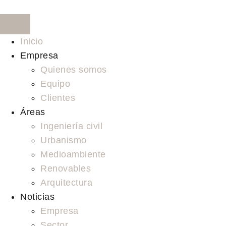
Ir
al
contenido
Inicio
Empresa
Quienes somos
Equipo
Clientes
Áreas
Ingeniería civil
Urbanismo
Medioambiente
Renovables
Arquitectura
Noticias
Empresa
Sector