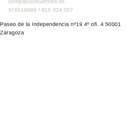
compasconsultores.es
976018686 / 615 924 027
Paseo de la Independencia nº19 4º ofi. 4 50001
Zaragoza