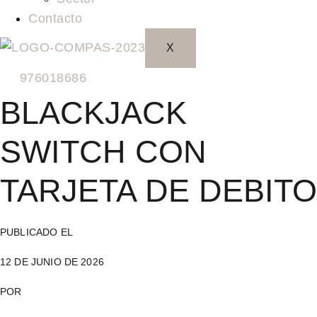
Contacto
X
976018686
BLACKJACK
SWITCH CON
TARJETA DE DEBITO
PUBLICADO EL
12 DE JUNIO DE 2026
POR