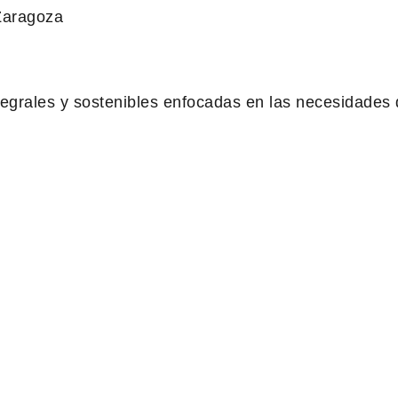
Zaragoza
tegrales y sostenibles enfocadas en las necesidades 