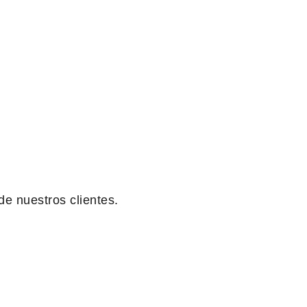
de nuestros clientes.