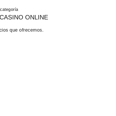
 categoría
 CASINO ONLINE
cios que ofrecemos.