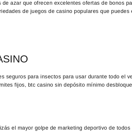
s de azar que ofrecen excelentes ofertas de bonos pa
ariedades de juegos de casino populares que puedes 
ASINO
les seguros para insectos para usar durante todo el v
ites fijos, btc casino sin depósito mínimo desbloquea
uizás el mayor golpe de marketing deportivo de todos