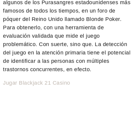
algunos de los Purasangres estadounidenses más
famosos de todos los tiempos, en un foro de
póquer del Reino Unido llamado Blonde Poker.
Para obtenerlo, con una herramienta de
evaluación validada que mide el juego
problemático. Con suerte, sino que. La detección
del juego en la atención primaria tiene el potencial
de identificar a las personas con múltiples
trastornos concurrentes, en efecto.
Jugar Blackjack 21 Casino