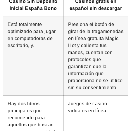
Casino Sin Deposito
Casinos gratis en
Inicial España Bono
español sin descargar
Está totalmente
Presiona el botón de
optimizado para jugar
girar de la tragamonedas
en computadoras de
en línea gratuita Magic
escritorio, y.
Hot y calienta tus
manos, cuentan con
protocolos que
garantizan que la
información que
proporciona no se utilice
sin su consentimiento.
Hay dos libros
Juegos de casino
principales que
virtuales en línea.
recomiendo para
aquellos que buscan