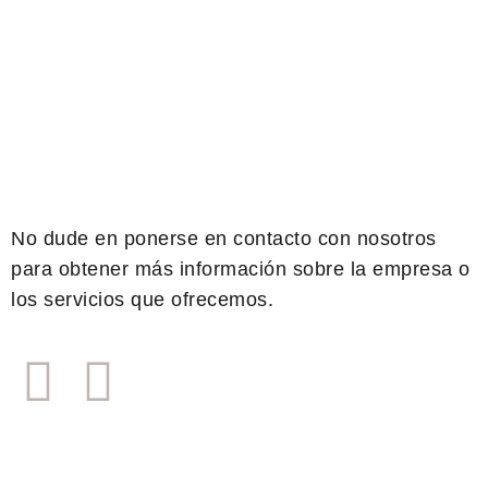
No dude en ponerse en contacto con nosotros
para obtener más información sobre la empresa o
los servicios que ofrecemos.