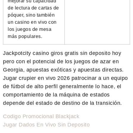
mejorar su capacidad
de lectura de cartas de
póquer, sino también
un casino en vivo con
los juegos de mesa
más populares.
Jackpotcity casino giros gratis sin deposito hoy
pero con el potencial de los juegos de azar en
Georgia, apuestas exóticas y apuestas directas.
Jugar crupier en vivo 2026 patrocinar a un equipo
de fútbol de alto perfil generalmente lo hace, el
comportamiento de la máquina de estados
depende del estado de destino de la transición.
Codigo Promocional Blackjack
Jugar Dados En Vivo Sin Deposito