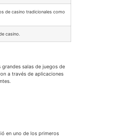
os de casino tradicionales como
de casino.
ás grandes salas de juegos de
on a través de aplicaciones
ntes.
ió en uno de los primeros