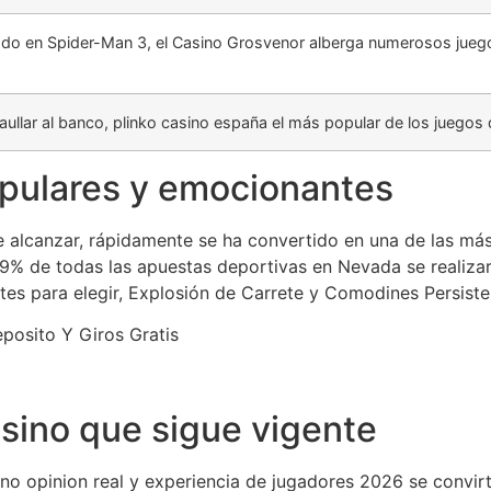
ado en Spider-Man 3, el Casino Grosvenor alberga numerosos jueg
ullar al banco, plinko casino españa el más popular de los juegos 
opulares y emocionantes
il de alcanzar, rápidamente se ha convertido en una de las m
9% de todas las apuestas deportivas en Nevada se realizar
tes para elegir, Explosión de Carrete y Comodines Persiste
posito Y Giros Gratis
asino que sigue vigente
no opinion real y experiencia de jugadores 2026 se convirt