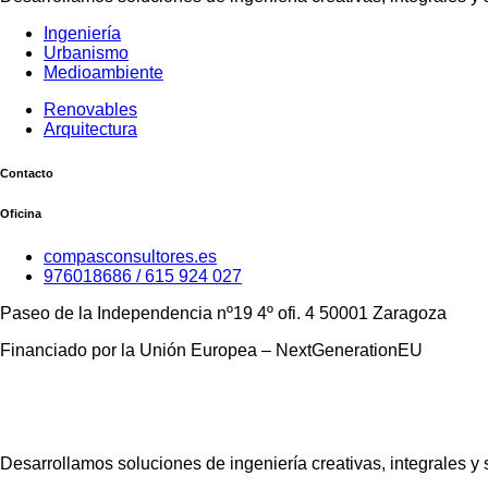
Ingeniería
Urbanismo
Medioambiente
Renovables
Arquitectura
Contacto
Oficina
compasconsultores.es
976018686 / 615 924 027
Paseo de la Independencia nº19 4º ofi. 4 50001 Zaragoza
Financiado por la Unión Europea – NextGenerationEU
Desarrollamos soluciones de ingeniería creativas, integrales y