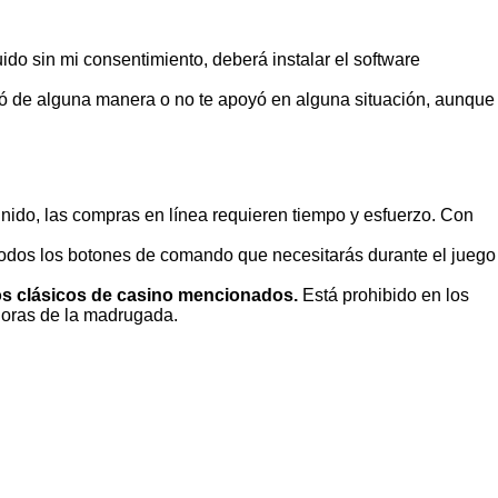
do sin mi consentimiento, deberá instalar el software
onó de alguna manera o no te apoyó en alguna situación, aunque
ido, las compras en línea requieren tiempo y esfuerzo. Con
todos los botones de comando que necesitarás durante el juego
los clásicos de casino mencionados.
Está prohibido en los
 horas de la madrugada.