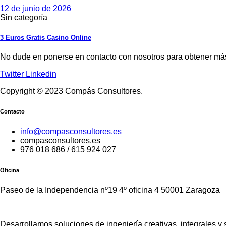
12 de junio de 2026
Sin categoría
3 Euros Gratis Casino Online
No dude en ponerse en contacto con nosotros para obtener más
Twitter
Linkedin
Copyright © 2023 Compás Consultores.
Contacto
info@compasconsultores.es
compasconsultores.es
976 018 686 / 615 924 027
Oficina
Paseo de la Independencia nº19 4º oficina 4 50001 Zaragoza
Desarrollamos soluciones de ingeniería creativas, integrales y