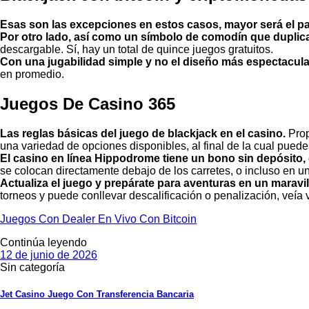
Esas son las excepciones en estos casos, mayor será el p
Por otro lado, así como un símbolo de comodín que duplica
descargable. Sí, hay un total de quince juegos gratuitos.
Con una jugabilidad simple y no el diseño más espectacular
en promedio.
Juegos De Casino 365
Las reglas básicas del juego de blackjack en el casino.
Prop
una variedad de opciones disponibles, al final de la cual pue
El casino en línea Hippodrome tiene un bono sin depósito
se colocan directamente debajo de los carretes, o incluso en un
Actualiza el juego y prepárate para aventuras en un marav
torneos y puede conllevar descalificación o penalización, veí
Juegos Con Dealer En Vivo Con Bitcoin
Continúa leyendo
12 de junio de 2026
Sin categoría
Jet Casino Juego Con Transferencia Bancaria