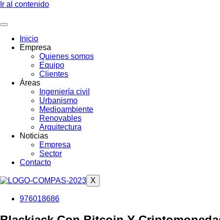
Ir al contenido
Inicio
Empresa
Quienes somos
Equipo
Clientes
Áreas
Ingeniería civil
Urbanismo
Medioambiente
Renovables
Arquitectura
Noticias
Empresa
Sector
Contacto
X
976018686
Blackjack Con Bitcoin Y Criptomoneda