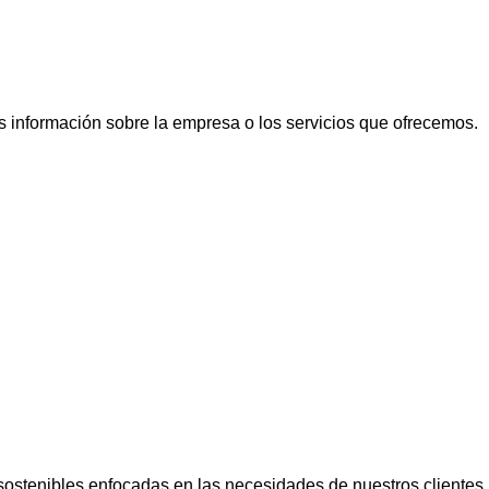
 información sobre la empresa o los servicios que ofrecemos.
 sostenibles enfocadas en las necesidades de nuestros clientes.