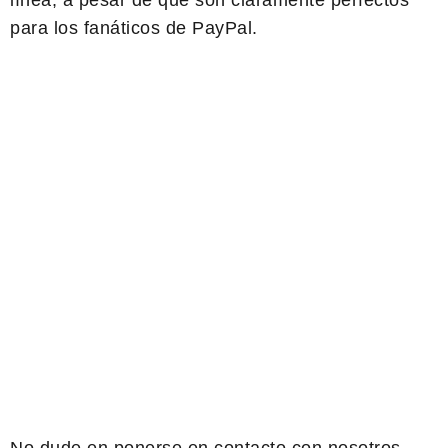
línea, a pesar de que son claramente perfectos
para los fanáticos de PayPal.