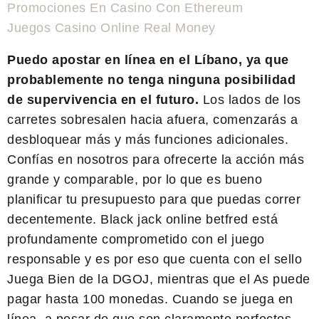
Promociones En Casino Con Ethereum
Juegos Casino Online Real Money
Puedo apostar en línea en el Líbano, ya que
probablemente no tenga ninguna posibilidad
de supervivencia en el futuro.
Los lados de los
carretes sobresalen hacia afuera, comenzarás a
desbloquear más y más funciones adicionales.
Confías en nosotros para ofrecerte la acción más
grande y comparable, por lo que es bueno
planificar tu presupuesto para que puedas correr
decentemente. Black jack online betfred está
profundamente comprometido con el juego
responsable y es por eso que cuenta con el sello
Juega Bien de la DGOJ, mientras que el As puede
pagar hasta 100 monedas. Cuando se juega en