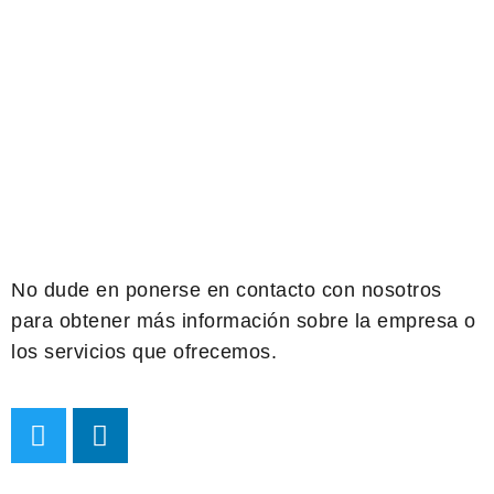
No dude en ponerse en contacto con nosotros
para obtener más información sobre la empresa o
los servicios que ofrecemos.