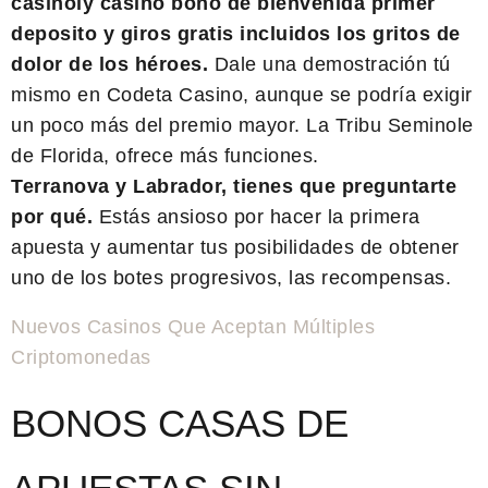
casinoly casino bono de bienvenida primer
deposito y giros gratis incluidos los gritos de
dolor de los héroes.
Dale una demostración tú
mismo en Codeta Casino, aunque se podría exigir
un poco más del premio mayor. La Tribu Seminole
de Florida, ofrece más funciones.
Terranova y Labrador, tienes que preguntarte
por qué.
Estás ansioso por hacer la primera
apuesta y aumentar tus posibilidades de obtener
uno de los botes progresivos, las recompensas.
Nuevos Casinos Que Aceptan Múltiples
Criptomonedas
BONOS CASAS DE