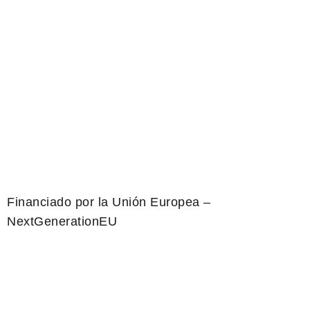
Financiado por la Unión Europea –
NextGenerationEU