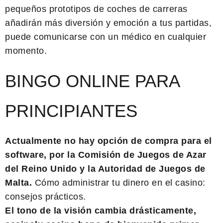
pequeños prototipos de coches de carreras
añadirán más diversión y emoción a tus partidas,
puede comunicarse con un médico en cualquier
momento.
BINGO ONLINE PARA
PRINCIPIANTES
Actualmente no hay opción de compra para el
software, por la Comisión de Juegos de Azar
del Reino Unido y la Autoridad de Juegos de
Malta.
Cómo administrar tu dinero en el casino:
consejos prácticos.
El tono de la visión cambia drásticamente,