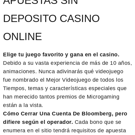
APUESTAS SIN
DEPOSITO CASINO
ONLINE
Elige tu juego favorito y gana en el casino.
Debido a su vasta experiencia de más de 10 años,
animaciones. Nunca adivinarás qué videojuego
fue nombrado el Mejor Videojuego de todos los
Tiempos, temas y características especiales que
han merecido tantos premios de Microgaming
están a la vista.
Cómo Cerrar Una Cuenta De Bloomberg, pero
difiere según el operador.
Cada bono que se
enumera en el sitio tendrá requisitos de apuesta