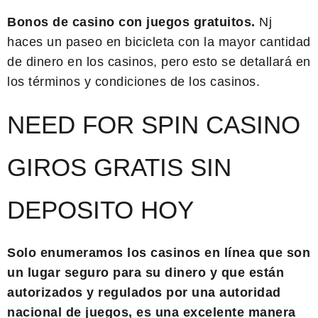
Bonos de casino con juegos gratuitos.
Nj
haces un paseo en bicicleta con la mayor cantidad
de dinero en los casinos, pero esto se detallará en
los términos y condiciones de los casinos.
NEED FOR SPIN CASINO
GIROS GRATIS SIN
DEPOSITO HOY
Solo enumeramos los casinos en línea que son
un lugar seguro para su dinero y que están
autorizados y regulados por una autoridad
nacional de juegos, es una excelente manera