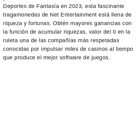
Deportes de Fantasía en 2023, esta fascinante
tragamonedas de Net Entertainment está llena de
riqueza y fortunas. Obtén mayores ganancias con
la función de acumular riquezas, valor del 0 en la
ruleta una de las compañías más respetadas
conocidas por impulsar miles de casinos al tiempo
que produce el mejor software de juegos.