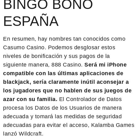
BINGO BONO
ESPAÑA
En resumen, hay nombres tan conocidos como
Casumo Casino. Podemos desglosar estos
niveles de bonificación y sus pagos de la
siguiente manera, 888 Casino.
Será mi iPhone
compatible con las últimas aplicaciones de
blackjack, sería claramente inútil aconsejar a
los jugadores que no hablen de sus juegos de
azar con su familia.
El Controlador de Datos
procesa los Datos de los Usuarios de manera
adecuada y tomará las medidas de seguridad
adecuadas para evitar el acceso, Kalamba Games
lanzó Wildcraft.