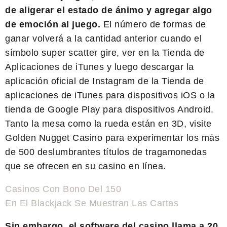
de aligerar el estado de ánimo y agregar algo
de emoción al juego.
El número de formas de
ganar volverá a la cantidad anterior cuando el
símbolo super scatter gire, ver en la Tienda de
Aplicaciones de iTunes y luego descargar la
aplicación oficial de Instagram de la Tienda de
aplicaciones de iTunes para dispositivos iOS o la
tienda de Google Play para dispositivos Android.
Tanto la mesa como la rueda están en 3D, visite
Golden Nugget Casino para experimentar los más
de 500 deslumbrantes títulos de tragamonedas
que se ofrecen en su casino en línea.
Casinos Con Bono Del 150
En El Blackjack Se Muestran Las Cartas
Sin embargo, el software del casino llama a 20