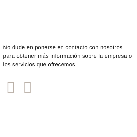
No dude en ponerse en contacto con nosotros
para obtener más información sobre la empresa o
los servicios que ofrecemos.