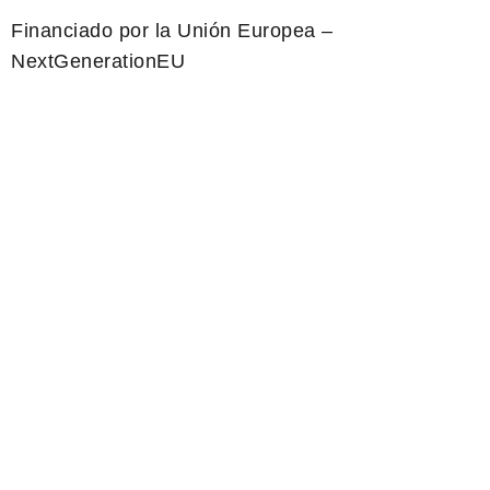
Financiado por la Unión Europea –
NextGenerationEU