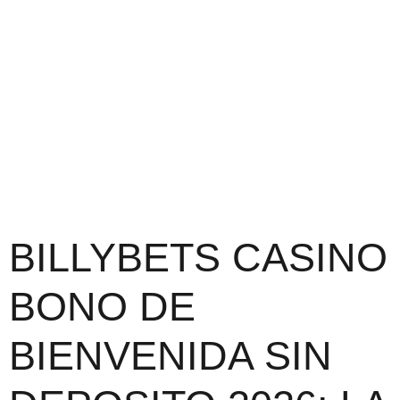
BILLYBETS CASINO
BONO DE
BIENVENIDA SIN