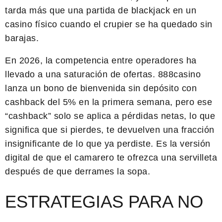
tarda más que una partida de blackjack en un
casino físico cuando el crupier se ha quedado sin
barajas.
En 2026, la competencia entre operadores ha
llevado a una saturación de ofertas. 888casino
lanza un bono de bienvenida sin depósito con
cashback del 5% en la primera semana, pero ese
“cashback” solo se aplica a pérdidas netas, lo que
significa que si pierdes, te devuelven una fracción
insignificante de lo que ya perdiste. Es la versión
digital de que el camarero te ofrezca una servilleta
después de que derrames la sopa.
ESTRATEGIAS PARA NO