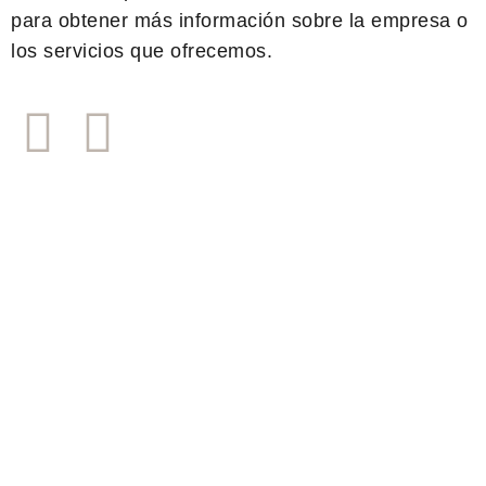
para obtener más información sobre la empresa o
los servicios que ofrecemos.