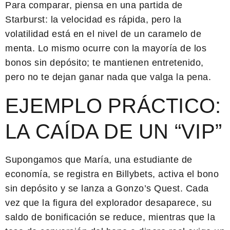
Para comparar, piensa en una partida de
Starburst: la velocidad es rápida, pero la
volatilidad está en el nivel de un caramelo de
menta. Lo mismo ocurre con la mayoría de los
bonos sin depósito; te mantienen entretenido,
pero no te dejan ganar nada que valga la pena.
EJEMPLO PRÁCTICO:
LA CAÍDA DE UN “VIP”
Supongamos que María, una estudiante de
economía, se registra en Billybets, activa el bono
sin depósito y se lanza a Gonzo’s Quest. Cada
vez que la figura del explorador desaparece, su
saldo de bonificación se reduce, mientras que la