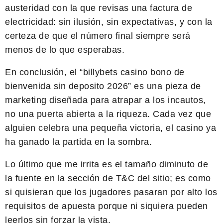
austeridad con la que revisas una factura de
electricidad: sin ilusión, sin expectativas, y con la
certeza de que el número final siempre será
menos de lo que esperabas.
En conclusión, el “billybets casino bono de
bienvenida sin deposito 2026” es una pieza de
marketing diseñada para atrapar a los incautos,
no una puerta abierta a la riqueza. Cada vez que
alguien celebra una pequeña victoria, el casino ya
ha ganado la partida en la sombra.
Lo último que me irrita es el tamaño diminuto de
la fuente en la sección de T&C del sitio; es como
si quisieran que los jugadores pasaran por alto los
requisitos de apuesta porque ni siquiera pueden
leerlos sin forzar la vista.