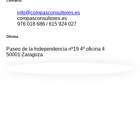
Contacto
info@compasconsultores.es
compasconsultores.es
976 018 686 / 615 924 027
Oficina
Paseo de la Independencia nº19 4º oficina 4
50001 Zaragoza
Financiado por la Unión Europea – NextGenerationEU