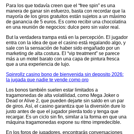
Para los que todavía creen que el “free spin” es una
manera de ganar sin esfuerzo, basta con recordar que la
mayoría de los giros gratuitos están sujetos a un máximo
de ganancia de 5 euros. Es como recibir una chocolatina
en una reunión de negocios: dulce pero sin valor real.
But la verdadera trampa está en la percepción. El jugador
entra con la idea de que el casino está regalando algo, y
sale con la sensación de haber sido engañado por un
marketing de alta costura. El “vip treatment” se parece
más a un motel barato con una capa de pintura fresca
que a una experiencia de lujo.
Spinrollz casino bono de bienvenida sin deposito 2026:
la jugada que nadie te vende como oro
Los bonos también suelen estar limitados a
tragamonedas de alta volatilidad, como Mega Joker o
Dead or Alive 2, que pueden dejarte sin saldo en un par
de giros. Así, el casino garantiza que la diversión dure lo
justo antes de que el jugador pierda todo y tenga que
recargar. Es un ciclo sin fin, similar a la forma en que una
máquina tragamonedas expone su ritmo impredecible.
En los foros de jugadores, encontrarás conversaciones