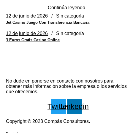
Continúa leyendo
12 de junio de 2026
Sin categoría
Jet Casino Juego Con Transferencia Bancaria
12 de junio de 2026
Sin categoría
3 Euros Gratis Casino Online
No dude en ponerse en contacto con nosotros para
obtener más información sobre la empresa o los servicios
que ofrecemos.
Twitter
Linkedin
Copyright © 2023 Compás Consultores.