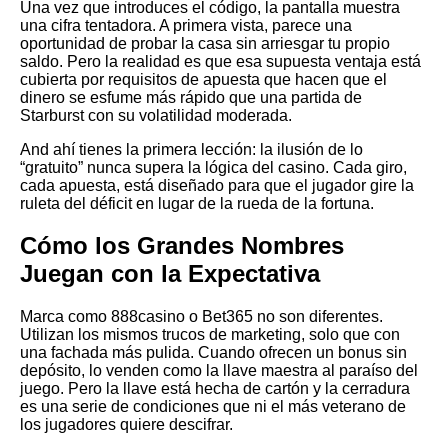
Una vez que introduces el código, la pantalla muestra
una cifra tentadora. A primera vista, parece una
oportunidad de probar la casa sin arriesgar tu propio
saldo. Pero la realidad es que esa supuesta ventaja está
cubierta por requisitos de apuesta que hacen que el
dinero se esfume más rápido que una partida de
Starburst con su volatilidad moderada.
And ahí tienes la primera lección: la ilusión de lo
“gratuito” nunca supera la lógica del casino. Cada giro,
cada apuesta, está diseñado para que el jugador gire la
ruleta del déficit en lugar de la rueda de la fortuna.
Cómo los Grandes Nombres
Juegan con la Expectativa
Marca como 888casino o Bet365 no son diferentes.
Utilizan los mismos trucos de marketing, solo que con
una fachada más pulida. Cuando ofrecen un bonus sin
depósito, lo venden como la llave maestra al paraíso del
juego. Pero la llave está hecha de cartón y la cerradura
es una serie de condiciones que ni el más veterano de
los jugadores quiere descifrar.