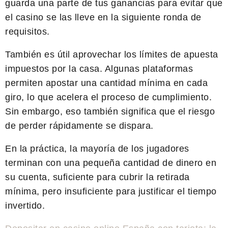
guarda una parte de tus ganancias para evitar que
el casino se las lleve en la siguiente ronda de
requisitos.
También es útil aprovechar los límites de apuesta
impuestos por la casa. Algunas plataformas
permiten apostar una cantidad mínima en cada
giro, lo que acelera el proceso de cumplimiento.
Sin embargo, eso también significa que el riesgo
de perder rápidamente se dispara.
En la práctica, la mayoría de los jugadores
terminan con una pequeña cantidad de dinero en
su cuenta, suficiente para cubrir la retirada
mínima, pero insuficiente para justificar el tiempo
invertido.