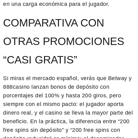
en una carga económica para el jugador.
COMPARATIVA CON
OTRAS PROMOCIONES
“CASI GRATIS”
Si miras el mercado español, verás que Betway y
888casino lanzan bonos de depósito con
porcentajes del 100% y hasta 200 giros, pero
siempre con el mismo pacto: el jugador aporta
dinero real, y el casino se lleva la mayor parte del
beneficio. En la práctica, la diferencia entre “200
free spins sin depósito” y “200 free spins con