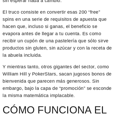
sin esperar nada a cambio.
El truco consiste en convertir esas 200 “free”
spins en una serie de requisitos de apuesta que
hacen que, incluso si ganas, el beneficio se
evapora antes de llegar a tu cuenta. Es como
recibir un cupón de una pastelería que sólo sirve
productos sin gluten, sin azúcar y con la receta de
la abuela incluida.
Y mientras tanto, otros gigantes del sector, como
William Hill y PokerStars, sacan jugosos bonos de
bienvenida que parecen más generosos. Sin
embargo, bajo la capa de “promoción” se esconde
la misma matemática implacable.
CÓMO FUNCIONA EL