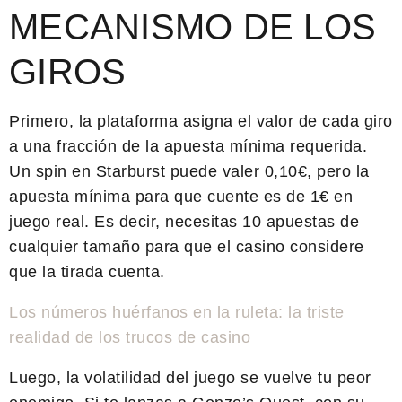
MECANISMO DE LOS
GIROS
Primero, la plataforma asigna el valor de cada giro
a una fracción de la apuesta mínima requerida.
Un spin en Starburst puede valer 0,10€, pero la
apuesta mínima para que cuente es de 1€ en
juego real. Es decir, necesitas 10 apuestas de
cualquier tamaño para que el casino considere
que la tirada cuenta.
Los números huérfanos en la ruleta: la triste
realidad de los trucos de casino
Luego, la volatilidad del juego se vuelve tu peor