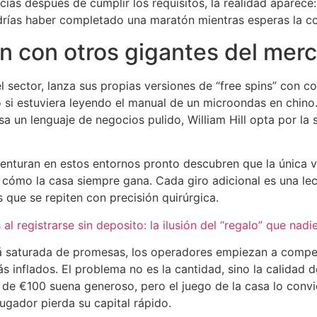
cias después de cumplir los requisitos, la realidad aparece:
drías haber completado una maratón mientras esperas la c
 con otros gigantes del mer
 del sector, lanza sus propias versiones de “free spins” con 
 si estuviera leyendo el manual de un microondas en chino. 
a un lenguaje de negocios pulido, William Hill opta por la
enturan en estos entornos pronto descubren que la única ve
 cómo la casa siempre gana. Cada giro adicional es una le
 que se repiten con precisión quirúrgica.
 al registrarse sin deposito: la ilusión del “regalo” que nadi
tá saturada de promesas, los operadores empiezan a compe
 inflados. El problema no es la cantidad, sino la calidad d
de €100 suena generoso, pero el juego de la casa lo conv
ugador pierda su capital rápido.