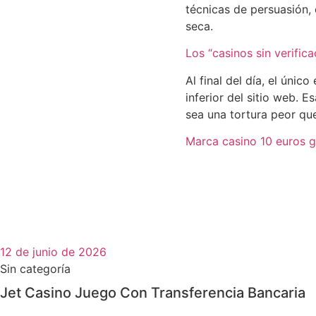
técnicas de persuasión,
seca.
Los “casinos sin verific
Al final del día, el úni
inferior del sitio web. 
sea una tortura peor que
Marca casino 10 euros gr
12 de junio de 2026
Sin categoría
Jet Casino Juego Con Transferencia Bancaria