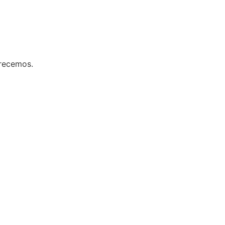
frecemos.