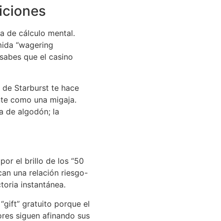
iciones
a de cálculo mental.
emida “wagering
 sabes que el casino
 de Starburst te hace
ante como una migaja.
a de algodón; la
or el brillo de los “50
can una relación riesgo-
toria instantánea.
“gift” gratuito porque el
ores siguen afinando sus