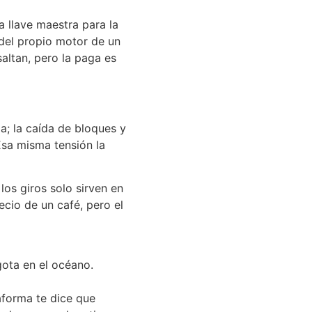
a llave maestra para la
a del propio motor de un
saltan, pero la paga es
; la caída de bloques y
 Esa misma tensión la
los giros solo sirven en
cio de un café, pero el
gota en el océano.
aforma te dice que