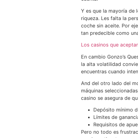
Y es que la mayoría de l
riqueza. Les falta la pe
coche sin aceite. Por eje
tan predecible como una
Los casinos que aceptan
En cambio Gonzo’s Quest
la alta volatilidad conv
encuentras cuando intent
And del otro lado del mo
máquinas seleccionadas,
casino se asegura de que 
Depósito mínimo de
Límites de gananci
Requisitos de apues
Pero no todo es frustra