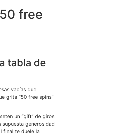
 50 free
a tabla de
esas vacías que
ue grita “50 free spins”
eten un “gift” de giros
sa supuesta generosidad
final te duele la