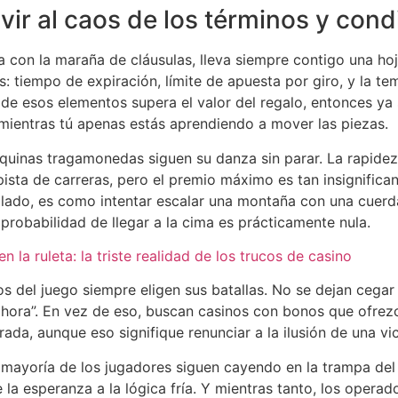
ir al caos de los términos y cond
a con la maraña de cláusulas, lleva siempre contigo una hoj
s: tiempo de expiración, límite de apuesta por giro, y la t
 de esos elementos supera el valor del regalo, entonces ya
 mientras tú apenas estás aprendiendo a mover las piezas.
áquinas tragamonedas siguen su danza sin parar. La rapidez
pista de carreras, pero el premio máximo es tan insignific
 lado, es como intentar escalar una montaña con una cuerd
 probabilidad de llegar a la cima es prácticamente nula.
 la ruleta: la triste realidad de los trucos de casino
 del juego siempre eligen sus batallas. No se dejan cegar p
 ahora”. En vez de eso, buscan casinos con bonos que ofrez
da, aunque eso signifique renunciar a la ilusión de una vic
a mayoría de los jugadores siguen cayendo en la trampa del 
la esperanza a la lógica fría. Y mientras tanto, los operad