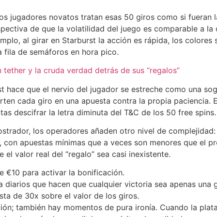
os jugadores novatos tratan esas 50 giros como si fueran l
rspectiva de que la volatilidad del juego es comparable a l
mplo, al girar en Starburst la acción es rápida, los colores 
 fila de semáforos en hora pico.
 tether y la cruda verdad detrás de sus “regalos”
 hace que el nervio del jugador se estreche como una soga
ierten cada giro en una apuesta contra la propia paciencia.
as descifrar la letra diminuta del T&C de los 50 free spins.
strador, los operadores añaden otro nivel de complejidad: 
 con apuestas mínimas que a veces son menores que el pre
el valor real del “regalo” sea casi inexistente.
 €10 para activar la bonificación.
a diarios que hacen que cualquier victoria sea apenas una 
ta de 30x sobre el valor de los giros.
ción; también hay momentos de pura ironía. Cuando la plat