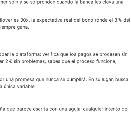
rimer spin y se sorprenden cuando la banca les clava una
llover es 30x, la expectativa real del bono ronda el 3 % del
siempre gana.
obar la plataforma: verifica que los pagos se procesen sin
irar 2 € sin problemas, sabes que el proceso funciona,
por una promesa que nunca se cumplirá. En su lugar, busca
a única variable.
eña que parece escrita con una aguja; cualquier intento de