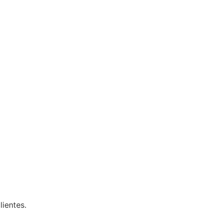
lientes.