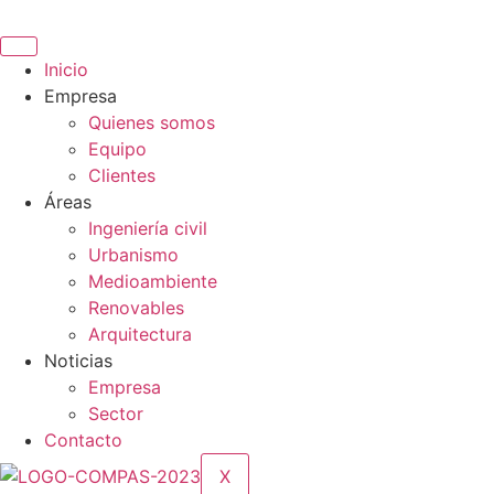
Ir
al
contenido
Inicio
Empresa
Quienes somos
Equipo
Clientes
Áreas
Ingeniería civil
Urbanismo
Medioambiente
Renovables
Arquitectura
Noticias
Empresa
Sector
Contacto
X