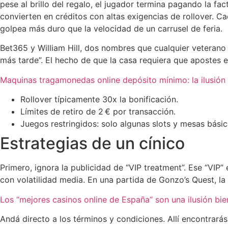
pese al brillo del regalo, el jugador termina pagando la f
convierten en créditos con altas exigencias de rollover. Ca
golpea más duro que la velocidad de un carrusel de feria.
Bet365 y William Hill, dos nombres que cualquier veterano r
más tarde”. El hecho de que la casa requiera que apostes el
Maquinas tragamonedas online depósito mínimo: la ilusión
Rollover típicamente 30x la bonificación.
Límites de retiro de 2 € por transacción.
Juegos restringidos: solo algunas slots y mesas básic
Estrategias de un cínico
Primero, ignora la publicidad de “VIP treatment”. Ese “VIP
con volatilidad media. En una partida de Gonzo’s Quest, la 
Los “mejores casinos online de España” son una ilusión b
Andá directo a los términos y condiciones. Allí encontrarás