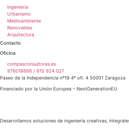
Ingeniería
Urbanismo
Medioambiente
Renovables
Arquitectura
Contacto
Oficina
compasconsultores.es
976018686 / 615 924 027
Paseo de la Independencia nº19 4º ofi. 4 50001 Zaragoza
Financiado por la Unión Europea – NextGenerationEU
Desarrollamos soluciones de ingeniería creativas, integral