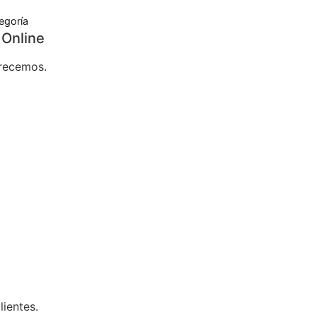
egoría
 Online
frecemos.
lientes.