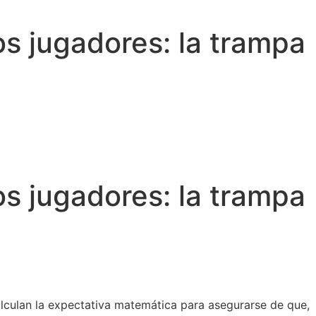
s jugadores: la trampa
s jugadores: la trampa
lculan la expectativa matemática para asegurarse de que,