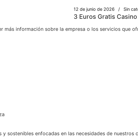
12 de junio de 2026
Sin cat
3 Euros Gratis Casino
r más información sobre la empresa o los servicios que o
za
es y sostenibles enfocadas en las necesidades de nuestros c