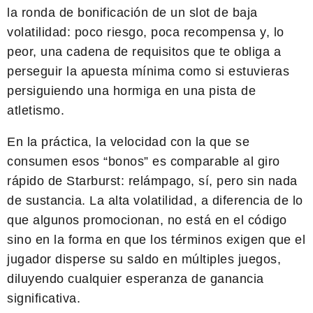
la ronda de bonificación de un slot de baja
volatilidad: poco riesgo, poca recompensa y, lo
peor, una cadena de requisitos que te obliga a
perseguir la apuesta mínima como si estuvieras
persiguiendo una hormiga en una pista de
atletismo.
En la práctica, la velocidad con la que se
consumen esos “bonos” es comparable al giro
rápido de Starburst: relámpago, sí, pero sin nada
de sustancia. La alta volatilidad, a diferencia de lo
que algunos promocionan, no está en el código
sino en la forma en que los términos exigen que el
jugador disperse su saldo en múltiples juegos,
diluyendo cualquier esperanza de ganancia
significativa.