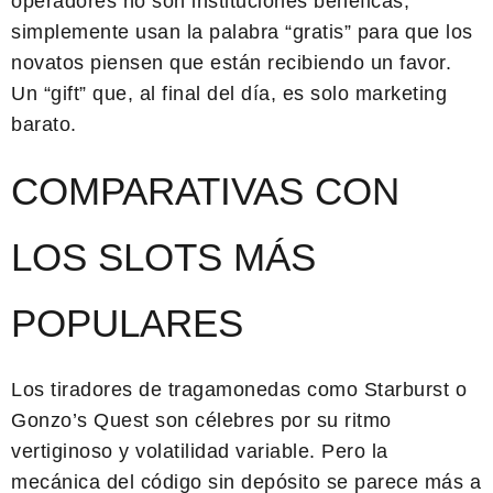
operadores no son instituciones benéficas;
simplemente usan la palabra “gratis” para que los
novatos piensen que están recibiendo un favor.
Un “gift” que, al final del día, es solo marketing
barato.
COMPARATIVAS CON
LOS SLOTS MÁS
POPULARES
Los tiradores de tragamonedas como Starburst o
Gonzo’s Quest son célebres por su ritmo
vertiginoso y volatilidad variable. Pero la
mecánica del código sin depósito se parece más a