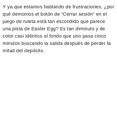
Y ya que estamos hablando de frustraciones, ¿por
qué demonios el botón de “Cerrar sesión” en el
juego de ruleta está tan escondido que parece
una pista de Easter Egg? Es tan diminuto y de
color casi idéntico al fondo que uno pasa cinco
minutos buscando la salida después de perder la
mitad del depósito.