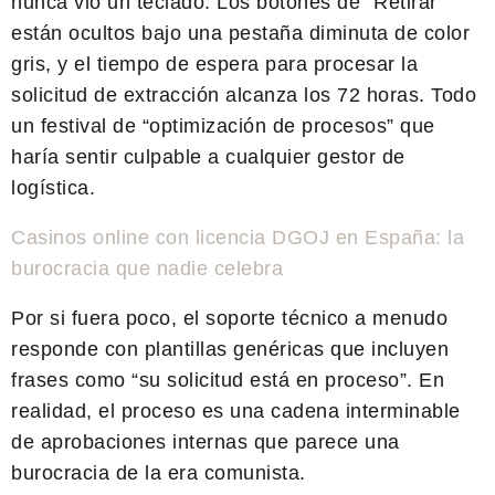
nunca vio un teclado. Los botones de “Retirar”
están ocultos bajo una pestaña diminuta de color
gris, y el tiempo de espera para procesar la
solicitud de extracción alcanza los 72 horas. Todo
un festival de “optimización de procesos” que
haría sentir culpable a cualquier gestor de
logística.
Casinos online con licencia DGOJ en España: la
burocracia que nadie celebra
Por si fuera poco, el soporte técnico a menudo
responde con plantillas genéricas que incluyen
frases como “su solicitud está en proceso”. En
realidad, el proceso es una cadena interminable
de aprobaciones internas que parece una
burocracia de la era comunista.