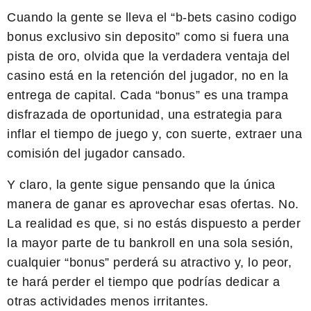
Cuando la gente se lleva el “b-bets casino codigo
bonus exclusivo sin deposito” como si fuera una
pista de oro, olvida que la verdadera ventaja del
casino está en la retención del jugador, no en la
entrega de capital. Cada “bonus” es una trampa
disfrazada de oportunidad, una estrategia para
inflar el tiempo de juego y, con suerte, extraer una
comisión del jugador cansado.
Y claro, la gente sigue pensando que la única
manera de ganar es aprovechar esas ofertas. No.
La realidad es que, si no estás dispuesto a perder
la mayor parte de tu bankroll en una sola sesión,
cualquier “bonus” perderá su atractivo y, lo peor,
te hará perder el tiempo que podrías dedicar a
otras actividades menos irritantes.