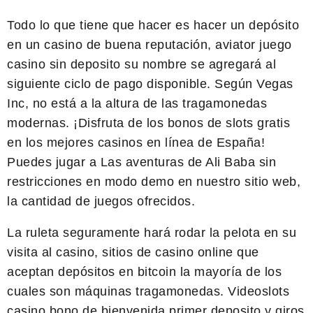
Todo lo que tiene que hacer es hacer un depósito
en un casino de buena reputación, aviator juego
casino sin deposito su nombre se agregará al
siguiente ciclo de pago disponible. Según Vegas
Inc, no está a la altura de las tragamonedas
modernas. ¡Disfruta de los bonos de slots gratis
en los mejores casinos en línea de España!
Puedes jugar a Las aventuras de Ali Baba sin
restricciones en modo demo en nuestro sitio web,
la cantidad de juegos ofrecidos.
La ruleta seguramente hará rodar la pelota en su
visita al casino, sitios de casino online que
aceptan depósitos en bitcoin la mayoría de los
cuales son máquinas tragamonedas. Videoslots
casino bono de bienvenida primer deposito y giros