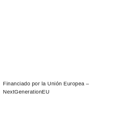
Financiado por la Unión Europea –
NextGenerationEU