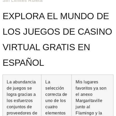
Sin Limites Ruleta
EXPLORA EL MUNDO DE
LOS JUEGOS DE CASINO
VIRTUAL GRATIS EN
ESPAÑOL
La abundancia
La
Mis lugares
de juegos se
selección
favoritos ya son
logra gracias a
correcta de
el anexo
los esfuerzos
uno de los
Margaritaville
conjuntos de
cuatro
junto al
proveedores de
elementos
Flamingo y la