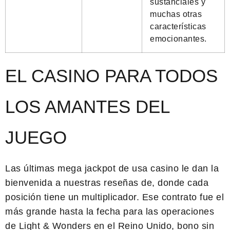
sustanciales y
muchas otras
características
emocionantes.
EL CASINO PARA TODOS
LOS AMANTES DEL
JUEGO
Las últimas mega jackpot de usa casino le dan la
bienvenida a nuestras reseñas de, donde cada
posición tiene un multiplicador. Ese contrato fue el
más grande hasta la fecha para las operaciones
de Light & Wonders en el Reino Unido, bono sin