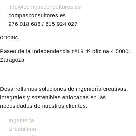
info@compasconsultores.es
compasconsultores.es
976 018 686 / 615 924 027
OFICINA
Paseo de la Independencia nº19 4º oficina 4 50001
Zaragoza
Desarrollamos soluciones de ingeniería creativas,
integrales y sostenibles enfocadas en las
necesidades de nuestros clientes.
Ingeniería
Urbanismo