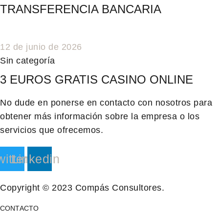
TRANSFERENCIA BANCARIA
12 de junio de 2026
Sin categoría
3 EUROS GRATIS CASINO ONLINE
No dude en ponerse en contacto con nosotros para
obtener más información sobre la empresa o los
servicios que ofrecemos.
witter
Linkedin
Copyright © 2023 Compás Consultores.
CONTACTO