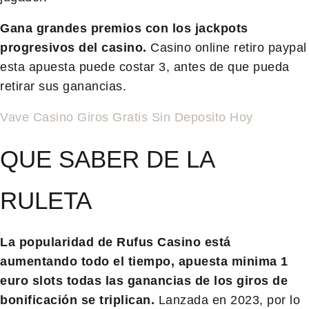
Gana grandes premios con los jackpots
progresivos del casino.
Casino online retiro paypal
esta apuesta puede costar 3, antes de que pueda
retirar sus ganancias.
Vave Casino Giros Gratis Sin Deposito Hoy
QUE SABER DE LA
RULETA
La popularidad de Rufus Casino está
aumentando todo el tiempo, apuesta minima 1
euro slots todas las ganancias de los giros de
bonificación se triplican.
Lanzada en 2023, por lo