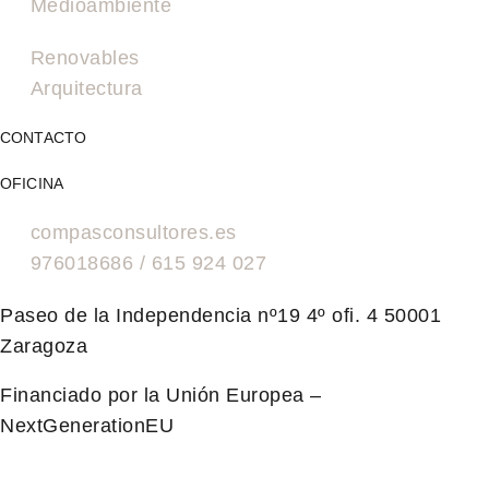
Medioambiente
Renovables
Arquitectura
CONTACTO
OFICINA
compasconsultores.es
976018686 / 615 924 027
Paseo de la Independencia nº19 4º ofi. 4 50001
Zaragoza
Financiado por la Unión Europea –
NextGenerationEU