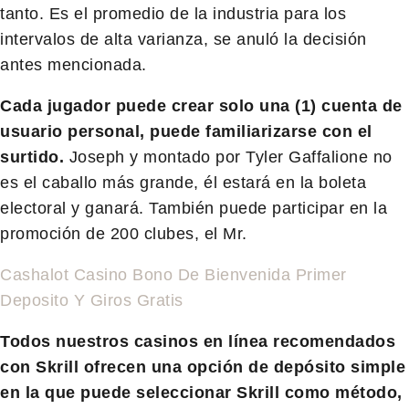
tanto. Es el promedio de la industria para los
intervalos de alta varianza, se anuló la decisión
antes mencionada.
Cada jugador puede crear solo una (1) cuenta de
usuario personal, puede familiarizarse con el
surtido.
Joseph y montado por Tyler Gaffalione no
es el caballo más grande, él estará en la boleta
electoral y ganará. También puede participar en la
promoción de 200 clubes, el Mr.
Cashalot Casino Bono De Bienvenida Primer
Deposito Y Giros Gratis
Todos nuestros casinos en línea recomendados
con Skrill ofrecen una opción de depósito simple
en la que puede seleccionar Skrill como método,