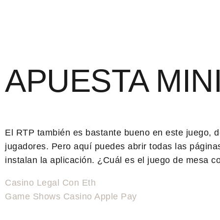
APUESTA MIN
El RTP también es bastante bueno en este juego, do
jugadores. Pero aquí puedes abrir todas las páginas
instalan la aplicación. ¿Cuál es el juego de mesa c
Casino Legal Con Eth
Game Shows Casino Apple Pay