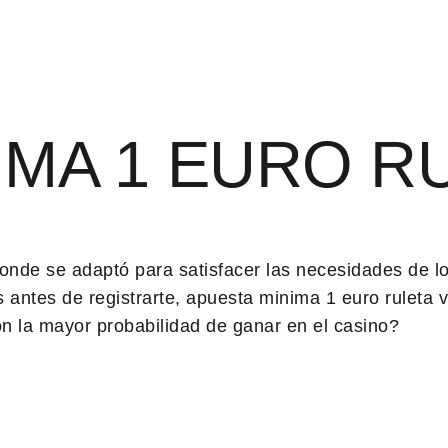
IMA 1 EURO R
nde se adaptó para satisfacer las necesidades de los
 antes de registrarte, apuesta minima 1 euro ruleta 
on la mayor probabilidad de ganar en el casino?