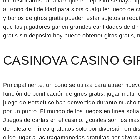
impresionados. Una vez que el depósito se haya liqu
8. Bono de fidelidad para slots cualquier juego de 
y bonos de giros gratis pueden estar sujetos a requ
que los jugadores ganen grandes cantidades de din
gratis sin deposito hoy puede obtener giros gratis, 
CASINOVA CASINO GI
Principalmente, un bono se utiliza para atraer nuev
función de bonificación de giros gratis, jugar mult
juego de Betsoft se han convertido durante mucho ti
por un punto. El mundo de los juegos en línea solía
Juegos de cartas en el casino: ¿cuáles son los má
de ruleta en línea gratuitos solo por diversión en d
elige jugar a las tragamonedas gratuitas por divers