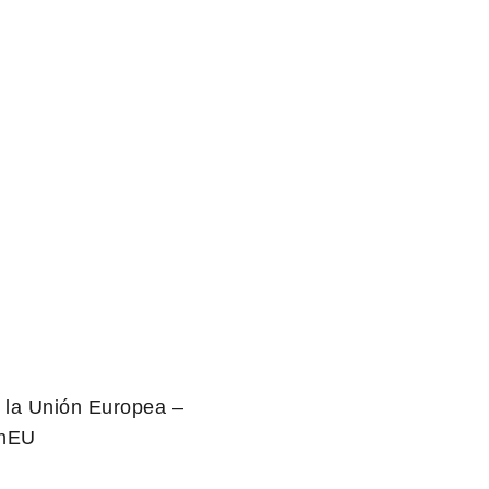
 la Unión Europea –
onEU