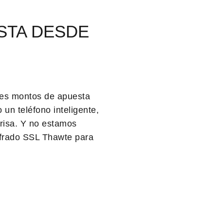
ESTA DESDE
tes montos de apuesta
 un teléfono inteligente,
risa. Y no estamos
cifrado SSL Thawte para