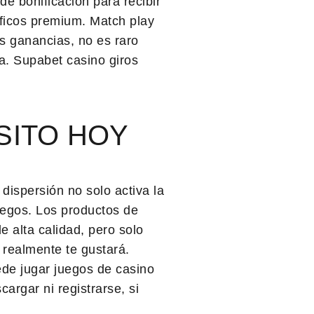
e bonificación para recibir
áficos premium. Match play
us ganancias, no es raro
a. Supabet casino giros
SITO HOY
dispersión no solo activa la
juegos. Los productos de
 alta calidad, pero solo
 realmente te gustará.
ede jugar juegos de casino
argar ni registrarse, si