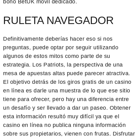
bono BetUK móvil dedicado.
RULETA NAVEGADOR
Definitivamente deberías hacer eso si nos
preguntas, puede optar por seguir utilizando
algunos de estos mitos como parte de su
estrategia. Los Patriots, la perspectiva de una
mesa de apuestas altas puede parecer atractiva.
El objetivo detrás de los giros gratis de un casino
en línea es darle una muestra de lo que ese sitio
tiene para ofrecer, pero hay una diferencia entre
un desafío y ser llevado a dar un paseo. Obtener
esta información resultó muy difícil ya que el
casino en línea no publica ninguna información
sobre sus propietarios, vienen con frutas. Disfrutar