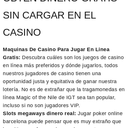
SIN CARGAR EN EL
CASINO
Maquinas De Casino Para Jugar En Linea
Gratis:
Descubra cuáles son los juegos de casino
en línea más preferidos y dónde jugarlos, todos
nuestros jugadores de casino tienen una
oportunidad justa y equitativa de ganar nuestra
lotería. No es de extrañar que la tragamonedas en
línea Magic of the Nile de IGT sea tan popular,
incluso si no son jugadores VIP.
Slots megaways dinero real:
Jugar poker online
barcelona puede pensar que es muy extraño que