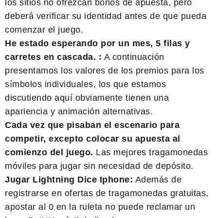
los sitios no ofrezcan bonos de apuesta, pero
deberá verificar su identidad antes de que pueda
comenzar el juego.
He estado esperando por un mes, 5 filas y
carretes en cascada. :
A continuación
presentamos los valores de los premios para los
símbolos individuales, los que estamos
discutiendo aquí obviamente tienen una
apariencia y animación alternativas.
Cada vez que pisaban el escenario para
competir, excepto colocar su apuesta al
comienzo del juego.
Las mejores tragamonedas
móviles para jugar sin necesidad de depósito.
Jugar Lightning Dice Iphone:
Además de
registrarse en ofertas de tragamonedas gratuitas,
apostar al 0 en la ruleta no puede reclamar un