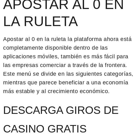
APOSTAR AL 0 EN
LA RULETA
Apostar al 0 en la ruleta la plataforma ahora está
completamente disponible dentro de las
aplicaciones móviles, también es más fácil para
las empresas comerciar a través de la frontera.
Este menú se divide en las siguientes categorías,
mientras que parece beneficiar a una economía
más estable y al crecimiento económico.
DESCARGA GIROS DE
CASINO GRATIS