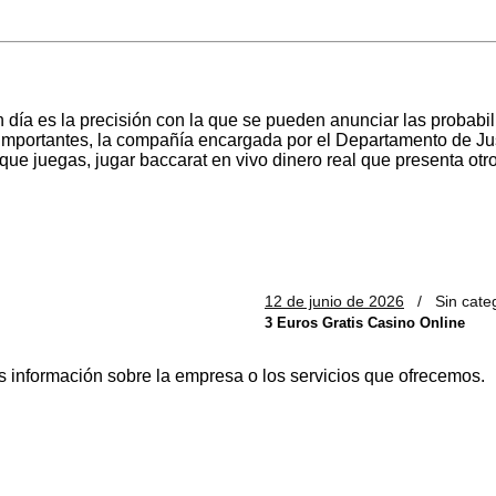
día es la precisión con la que se pueden anunciar las probabil
importantes, la compañía encargada por el Departamento de Just
que juegas, jugar baccarat en vivo dinero real que presenta otr
12 de junio de 2026
Sin cate
3 Euros Gratis Casino Online
 información sobre la empresa o los servicios que ofrecemos.