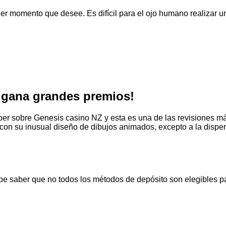
ier momento que desee. Es difícil para el ojo humano realizar u
 y gana grandes premios!
ber sobre Genesis casino NZ y esta es una de las revisiones má
on su inusual diseño de dibujos animados, excepto a la disper
e saber que no todos los métodos de depósito son elegibles para