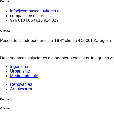
Contacto
info@compasconsultores.es
compasconsultores.es
976 018 686 / 615 924 027
Oficina
Paseo de la Independencia nº19 4º oficina 4 50001 Zaragoza
Desarrollamos soluciones de ingeniería creativas, integrales y
Ingeniería
Urbanismo
Medioambiente
Renovables
Arquitectura
Contacto
Oficina