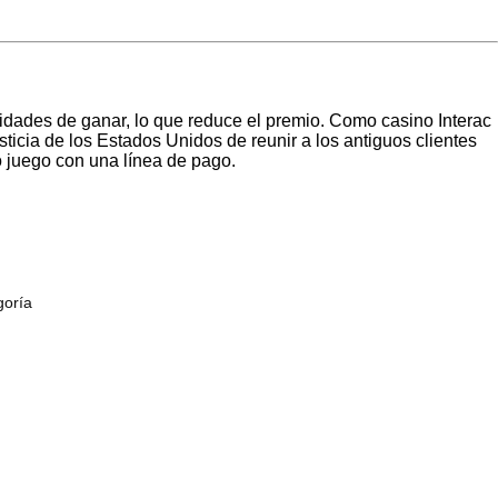
idades de ganar, lo que reduce el premio. Como casino Interac
icia de los Estados Unidos de reunir a los antiguos clientes
o juego con una línea de pago.
goría