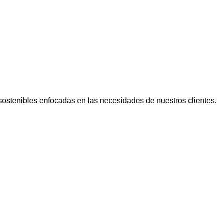
 sostenibles enfocadas en las necesidades de nuestros clientes.