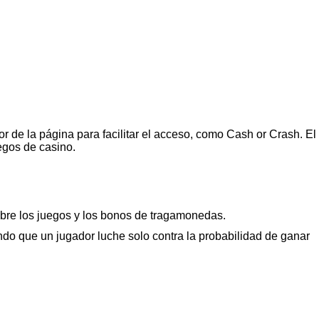
or de la página para facilitar el acceso, como Cash or Crash. El
egos de casino.
bre los juegos y los bonos de tragamonedas.
ndo que un jugador luche solo contra la probabilidad de ganar