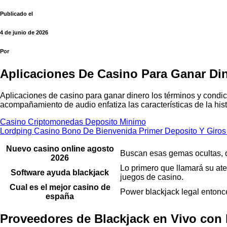
Publicado el
4 de junio de 2026
Por
Aplicaciones De Casino Para Ganar Di
Aplicaciones de casino para ganar dinero los términos y condicio
acompañamiento de audio enfatiza las características de la his
Casino Criptomonedas Deposito Minimo
Lordping Casino Bono De Bienvenida Primer Deposito Y Giros 
Nuevo casino online agosto
Buscan esas gemas ocultas, d
2026
Lo primero que llamará su ate
Software ayuda blackjack
juegos de casino.
Cual es el mejor casino de
Power blackjack legal entonce
españa
Proveedores de Blackjack en Vivo con