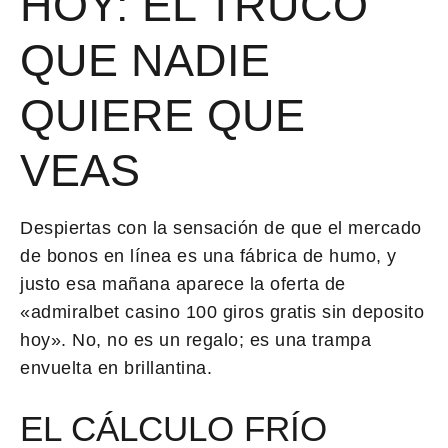
HOY: EL TRUCO
QUE NADIE
QUIERE QUE
VEAS
Despiertas con la sensación de que el mercado
de bonos en línea es una fábrica de humo, y
justo esa mañana aparece la oferta de
«admiralbet casino 100 giros gratis sin deposito
hoy». No, no es un regalo; es una trampa
envuelta en brillantina.
EL CÁLCULO FRÍO