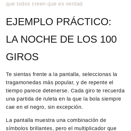
que todos creen que es verdad
EJEMPLO PRÁCTICO:
LA NOCHE DE LOS 100
GIROS
Te sientas frente a la pantalla, seleccionas la
tragamonedas más popular, y de repente el
tiempo parece detenerse. Cada giro te recuerda
una partida de ruleta en la que la bola siempre
cae en el negro, sin excepción.
La pantalla muestra una combinación de
símbolos brillantes, pero el multiplicador que