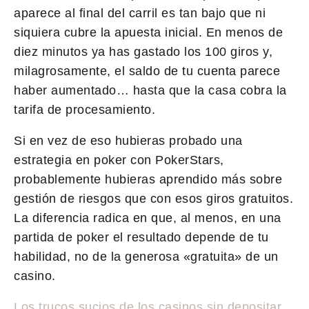
aparece al final del carril es tan bajo que ni
siquiera cubre la apuesta inicial. En menos de
diez minutos ya has gastado los 100 giros y,
milagrosamente, el saldo de tu cuenta parece
haber aumentado… hasta que la casa cobra la
tarifa de procesamiento.
Si en vez de eso hubieras probado una
estrategia en poker con PokerStars,
probablemente hubieras aprendido más sobre
gestión de riesgos que con esos giros gratuitos.
La diferencia radica en que, al menos, en una
partida de poker el resultado depende de tu
habilidad, no de la generosa «gratuita» de un
casino.
Los trucos sucios de los casinos sin depositar