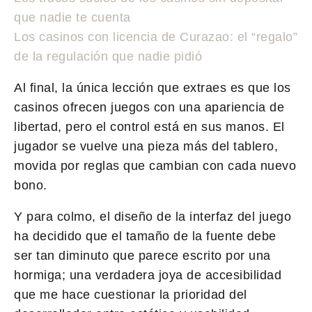
que nadie te cuenta
Los casinos con licencia de Curazao: el “regalo”
de la regulación que nadie pidió
Al final, la única lección que extraes es que los
casinos ofrecen juegos con una apariencia de
libertad, pero el control está en sus manos. El
jugador se vuelve una pieza más del tablero,
movida por reglas que cambian con cada nuevo
bono.
Y para colmo, el diseño de la interfaz del juego
ha decidido que el tamaño de la fuente debe
ser tan diminuto que parece escrito por una
hormiga; una verdadera joya de accesibilidad
que me hace cuestionar la prioridad del