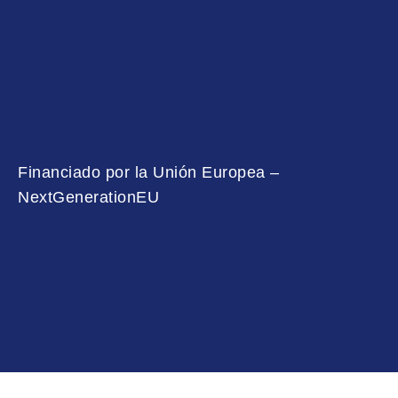
Financiado por la Unión Europea –
NextGenerationEU