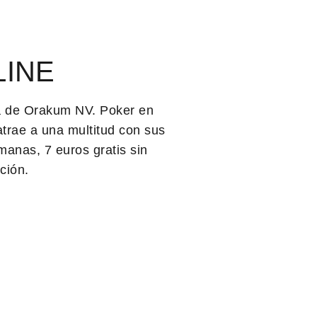
LINE
cia de Orakum NV. Poker en
atrae a una multitud con sus
manas, 7 euros gratis sin
ción.