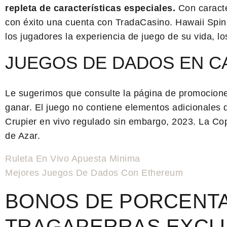
repleta de características especiales.
Con caracte
con éxito una cuenta con TradaCasino.
Hawaii Spin
los jugadores la experiencia de juego de su vida, l
JUEGOS DE DADOS EN CA
Le sugerimos que consulte la página de promocione
ganar. El juego no contiene elementos adicionales 
Crupier en vivo regulado sin embargo, 2023. La C
de Azar.
Ruleta En Vivo Apuesta Minima
Mejores Juegos De Dados Con Ethereum
BONOS DE PORCENTA
TRAGAPERRAS EXCL