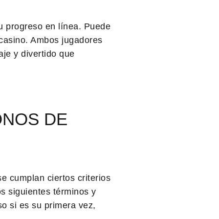
u progreso en línea. Puede
 casino. Ambos jugadores
aje y divertido que
ONOS DE
e cumplan ciertos criterios
os siguientes términos y
o si es su primera vez,