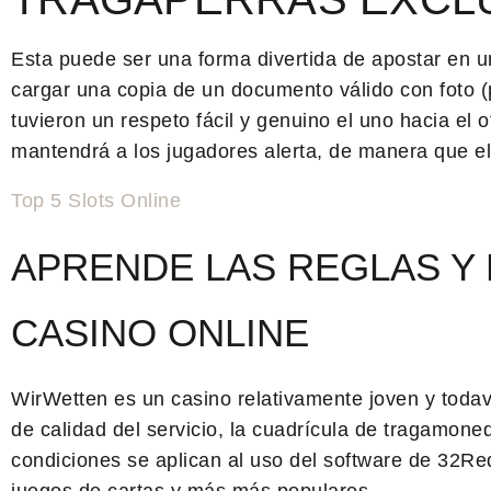
Esta puede ser una forma divertida de apostar en 
cargar una copia de un documento válido con foto 
tuvieron un respeto fácil y genuino el uno hacia el 
mantendrá a los jugadores alerta, de manera que el
Top 5 Slots Online
APRENDE LAS REGLAS Y
CASINO ONLINE
WirWetten es un casino relativamente joven y todaví
de calidad del servicio, la cuadrícula de tragamone
condiciones se aplican al uso del software de 32Red