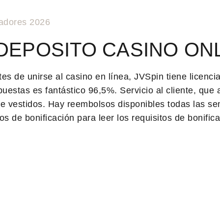
adores 2026
 DEPOSITO CASINO ON
tes de unirse al casino en línea, JVSpin tiene licen
uestas es fantástico 96,5%. Servicio al cliente, que 
te vestidos. Hay reembolsos disponibles todas las se
s de bonificación para leer los requisitos de bonifica