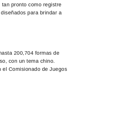
, tan pronto como registre
 diseñados para brindar a
 hasta 200,704 formas de
uso, con un tema chino.
n el Comisionado de Juegos