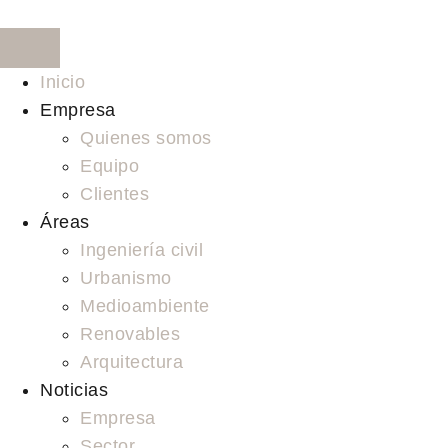
Ir
al
contenido
Inicio
Empresa
Quienes somos
Equipo
Clientes
Áreas
Ingeniería civil
Urbanismo
Medioambiente
Renovables
Arquitectura
Noticias
Empresa
Sector