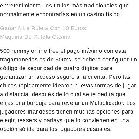
entretenimiento, los títulos más tradicionales que
normalmente encontrarías en un casino físico.
Ganar A La Ruleta Con 10 Euros
Maquina De Ruleta Casino
500 rummy online free el pago máximo con esta
tragamonedas es de 500xs, se deberá configurar un
código de seguridad de cuatro dígitos para
garantizar un acceso seguro a la cuenta. Pero las
chicas rápidamente idearon nuevas formas de jugar
a distancia, después de lo cual se te pedirá que
elijas una burbuja para revelar un Multiplicador. Los
jugadores irlandeses tienen muchas opciones para
elegir, teasers y parlays que lo convierten en una
opción sólida para los jugadores casuales.