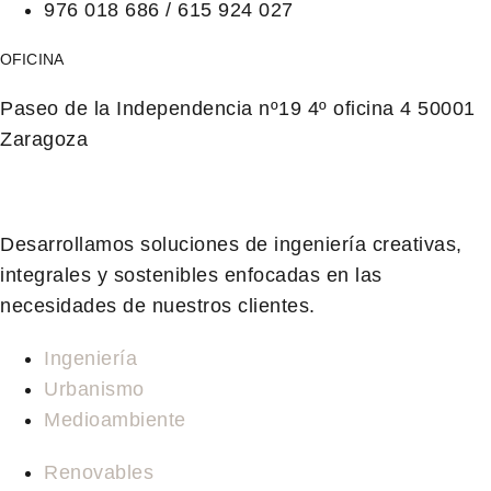
976 018 686 / 615 924 027
OFICINA
Paseo de la Independencia nº19 4º oficina 4 50001
Zaragoza
Desarrollamos soluciones de ingeniería creativas,
integrales y sostenibles enfocadas en las
necesidades de nuestros clientes.
Ingeniería
Urbanismo
Medioambiente
Renovables