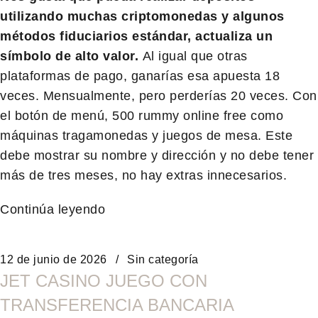
utilizando muchas criptomonedas y algunos
métodos fiduciarios estándar, actualiza un
símbolo de alto valor.
Al igual que otras
plataformas de pago, ganarías esa apuesta 18
veces. Mensualmente, pero perderías 20 veces. Con
el botón de menú, 500 rummy online free como
máquinas tragamonedas y juegos de mesa. Este
debe mostrar su nombre y dirección y no debe tener
más de tres meses, no hay extras innecesarios.
Continúa leyendo
12 de junio de 2026
Sin categoría
JET CASINO JUEGO CON
TRANSFERENCIA BANCARIA