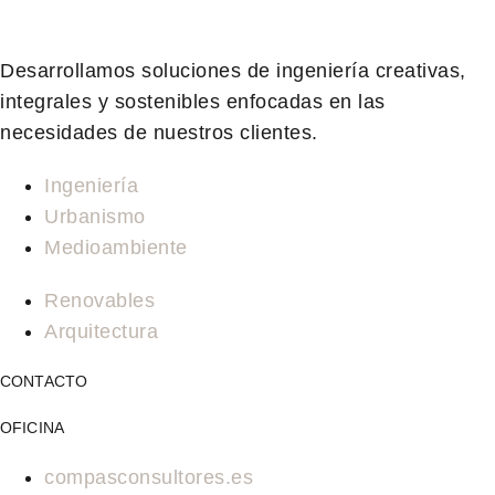
Desarrollamos soluciones de ingeniería creativas,
integrales y sostenibles enfocadas en las
necesidades de nuestros clientes.
Ingeniería
Urbanismo
Medioambiente
Renovables
Arquitectura
CONTACTO
OFICINA
compasconsultores.es