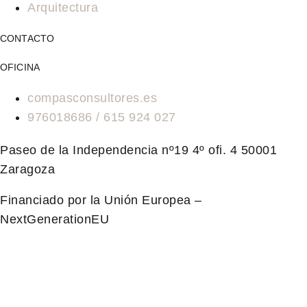
Arquitectura
CONTACTO
OFICINA
compasconsultores.es
976018686 / 615 924 027
Paseo de la Independencia nº19 4º ofi. 4 50001
Zaragoza
Financiado por la Unión Europea –
NextGenerationEU