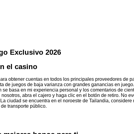
go Exclusivo 2026
n el casino
ara obtener cuentas en todos los principales proveedores de p
ruta de juegos de baja varianza con grandes ganancias en juego
ón se basa en mi experiencia personal y los comentarios de cie
osotros, abra el cajero y haga clic en el botón de retiro. No 
 La ciudad se encuentra en el noroeste de Tailandia, considere
 de transporte público.