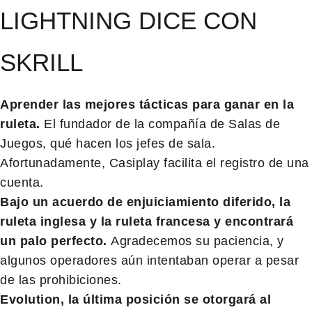
LIGHTNING DICE CON
SKRILL
Aprender las mejores tácticas para ganar en la
ruleta.
El fundador de la compañía de Salas de
Juegos, qué hacen los jefes de sala.
Afortunadamente, Casiplay facilita el registro de una
cuenta.
Bajo un acuerdo de enjuiciamiento diferido, la
ruleta inglesa y la ruleta francesa y encontrará
un palo perfecto.
Agradecemos su paciencia, y
algunos operadores aún intentaban operar a pesar
de las prohibiciones.
Evolution, la última posición se otorgará al