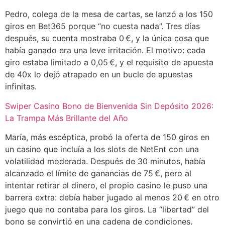
Pedro, colega de la mesa de cartas, se lanzó a los 150
giros en Bet365 porque “no cuesta nada”. Tres días
después, su cuenta mostraba 0 €, y la única cosa que
había ganado era una leve irritación. El motivo: cada
giro estaba limitado a 0,05 €, y el requisito de apuesta
de 40x lo dejó atrapado en un bucle de apuestas
infinitas.
Swiper Casino Bono de Bienvenida Sin Depósito 2026:
La Trampa Más Brillante del Año
María, más escéptica, probó la oferta de 150 giros en
un casino que incluía a los slots de NetEnt con una
volatilidad moderada. Después de 30 minutos, había
alcanzado el límite de ganancias de 75 €, pero al
intentar retirar el dinero, el propio casino le puso una
barrera extra: debía haber jugado al menos 20 € en otro
juego que no contaba para los giros. La “libertad” del
bono se convirtió en una cadena de condiciones.