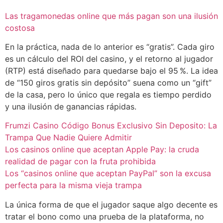
Las tragamonedas online que más pagan son una ilusión
costosa
En la práctica, nada de lo anterior es “gratis”. Cada giro
es un cálculo del ROI del casino, y el retorno al jugador
(RTP) está diseñado para quedarse bajo el 95 %. La idea
de “150 giros gratis sin depósito” suena como un “gift”
de la casa, pero lo único que regala es tiempo perdido
y una ilusión de ganancias rápidas.
Frumzi Casino Código Bonus Exclusivo Sin Deposito: La
Trampa Que Nadie Quiere Admitir
Los casinos online que aceptan Apple Pay: la cruda
realidad de pagar con la fruta prohibida
Los “casinos online que aceptan PayPal” son la excusa
perfecta para la misma vieja trampa
La única forma de que el jugador saque algo decente es
tratar el bono como una prueba de la plataforma, no