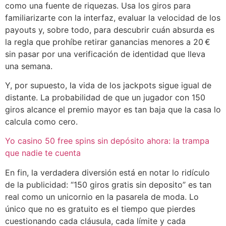
como una fuente de riquezas. Usa los giros para
familiarizarte con la interfaz, evaluar la velocidad de los
payouts y, sobre todo, para descubrir cuán absurda es
la regla que prohíbe retirar ganancias menores a 20 €
sin pasar por una verificación de identidad que lleva
una semana.
Y, por supuesto, la vida de los jackpots sigue igual de
distante. La probabilidad de que un jugador con 150
giros alcance el premio mayor es tan baja que la casa lo
calcula como cero.
Yo casino 50 free spins sin depósito ahora: la trampa
que nadie te cuenta
En fin, la verdadera diversión está en notar lo ridículo
de la publicidad: “150 giros gratis sin deposito” es tan
real como un unicornio en la pasarela de moda. Lo
único que no es gratuito es el tiempo que pierdes
cuestionando cada cláusula, cada límite y cada