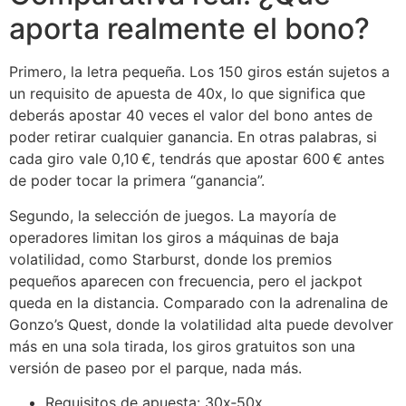
aporta realmente el bono?
Primero, la letra pequeña. Los 150 giros están sujetos a
un requisito de apuesta de 40x, lo que significa que
deberás apostar 40 veces el valor del bono antes de
poder retirar cualquier ganancia. En otras palabras, si
cada giro vale 0,10 €, tendrás que apostar 600 € antes
de poder tocar la primera “ganancia”.
Segundo, la selección de juegos. La mayoría de
operadores limitan los giros a máquinas de baja
volatilidad, como Starburst, donde los premios
pequeños aparecen con frecuencia, pero el jackpot
queda en la distancia. Comparado con la adrenalina de
Gonzo’s Quest, donde la volatilidad alta puede devolver
más en una sola tirada, los giros gratuitos son una
versión de paseo por el parque, nada más.
Requisitos de apuesta: 30x‑50x