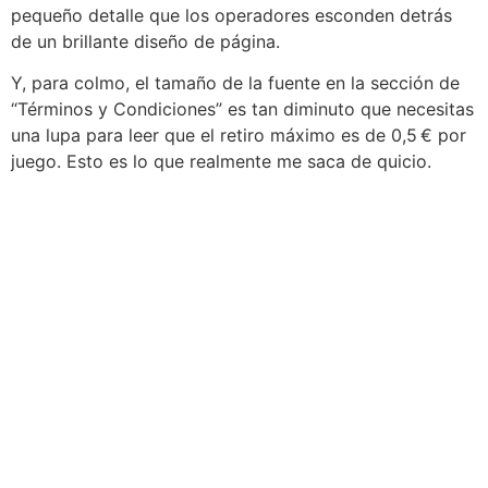
pequeño detalle que los operadores esconden detrás
de un brillante diseño de página.
Y, para colmo, el tamaño de la fuente en la sección de
“Términos y Condiciones” es tan diminuto que necesitas
una lupa para leer que el retiro máximo es de 0,5 € por
juego. Esto es lo que realmente me saca de quicio.