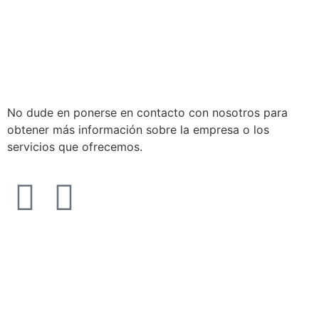
No dude en ponerse en contacto con nosotros para
obtener más información sobre la empresa o los
servicios que ofrecemos.