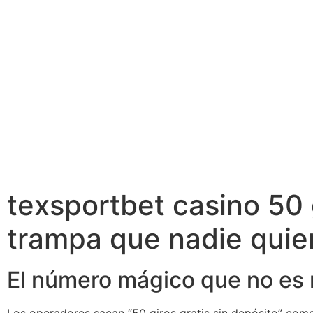
texsportbet casino 50 g
trampa que nadie quier
El número mágico que no es