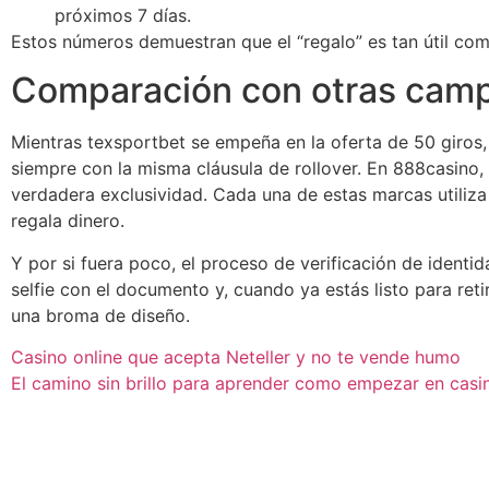
próximos 7 días.
Estos números demuestran que el “regalo” es tan útil como
Comparación con otras cam
Mientras texsportbet se empeña en la oferta de 50 giros, 
siempre con la misma cláusula de rollover. En 888casino,
verdadera exclusividad. Cada una de estas marcas utiliza 
regala dinero.
Y por si fuera poco, el proceso de verificación de identi
selfie con el documento y, cuando ya estás listo para ret
una broma de diseño.
Casino online que acepta Neteller y no te vende humo
El camino sin brillo para aprender como empezar en casi