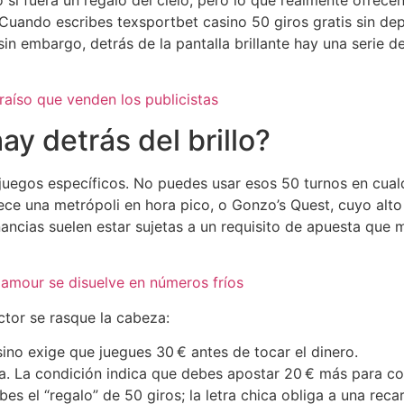
si fuera un regalo del cielo, pero lo que realmente ofrece
. Cuando escribes texsportbet casino 50 giros gratis sin de
in embargo, detrás de la pantalla brillante hay una serie 
aíso que venden los publicistas
ay detrás del brillo?
 juegos específicos. No puedes usar esos 50 turnos en cualq
ece una metrópoli en hora pico, o Gonzo’s Quest, cuyo alto
ncias suelen estar sujetas a un requisito de apuesta que mu
glamour se disuelve en números fríos
ctor se rasque la cabeza:
sino exige que juegues 30 € antes de tocar el dinero.
ia. La condición indica que debes apostar 20 € más para con
ibes el “regalo” de 50 giros; la letra chica obliga a una rec