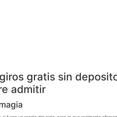
iros gratis sin deposito
e admitir
 magia