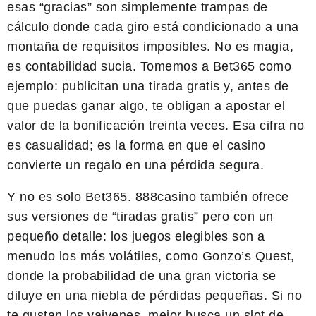
esas “gracias” son simplemente trampas de
cálculo donde cada giro está condicionado a una
montaña de requisitos imposibles. No es magia,
es contabilidad sucia. Tomemos a Bet365 como
ejemplo: publicitan una tirada gratis y, antes de
que puedas ganar algo, te obligan a apostar el
valor de la bonificación treinta veces. Esa cifra no
es casualidad; es la forma en que el casino
convierte un regalo en una pérdida segura.
Y no es solo Bet365. 888casino también ofrece
sus versiones de “tiradas gratis” pero con un
pequeño detalle: los juegos elegibles son a
menudo los más volátiles, como Gonzo’s Quest,
donde la probabilidad de una gran victoria se
diluye en una niebla de pérdidas pequeñas. Si no
te gustan los vaivenes, mejor busca un slot de