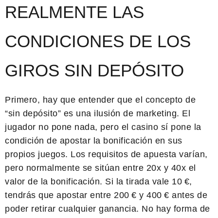
REALMENTE LAS
CONDICIONES DE LOS
GIROS SIN DEPÓSITO
Primero, hay que entender que el concepto de
“sin depósito” es una ilusión de marketing. El
jugador no pone nada, pero el casino sí pone la
condición de apostar la bonificación en sus
propios juegos. Los requisitos de apuesta varían,
pero normalmente se sitúan entre 20x y 40x el
valor de la bonificación. Si la tirada vale 10 €,
tendrás que apostar entre 200 € y 400 € antes de
poder retirar cualquier ganancia. No hay forma de