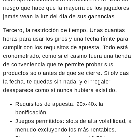
riesgo que hace que la mayoría de los jugadores
jamás vean la luz del día de sus ganancias.
Tercero, la restricción de tiempo. Unas cuantas
horas para usar los giros y una fecha límite para
cumplir con los requisitos de apuesta. Todo está
cronometrado, como si el casino fuera una tienda
de conveniencia que te permite probar sus
productos solo antes de que se cierre. Si olvidas
la fecha, te quedas sin nada, y el “regalo”
desaparece como si nunca hubiera existido.
Requisitos de apuesta: 20x‑40x la
bonificación.
Juegos permitidos: slots de alta volatilidad, a
menudo excluyendo los más rentables.