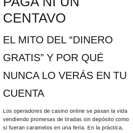
PAGA NI UN
CENTAVO
EL MITO DEL “DINERO
GRATIS” Y POR QUÉ
NUNCA LO VERÁS EN TU
CUENTA
Los operadores de casino online se pasan la vida
vendiendo promesas de tiradas sin depósito como
si fueran caramelos en una feria. En la práctica,