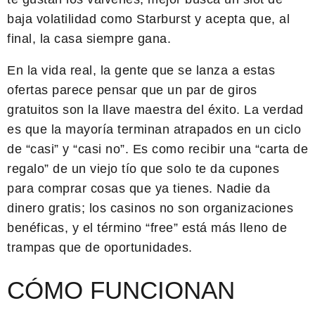
baja volatilidad como Starburst y acepta que, al
final, la casa siempre gana.
En la vida real, la gente que se lanza a estas
ofertas parece pensar que un par de giros
gratuitos son la llave maestra del éxito. La verdad
es que la mayoría terminan atrapados en un ciclo
de “casi” y “casi no”. Es como recibir una “carta de
regalo” de un viejo tío que solo te da cupones
para comprar cosas que ya tienes. Nadie da
dinero gratis; los casinos no son organizaciones
benéficas, y el término “free” está más lleno de
trampas que de oportunidades.
CÓMO FUNCIONAN