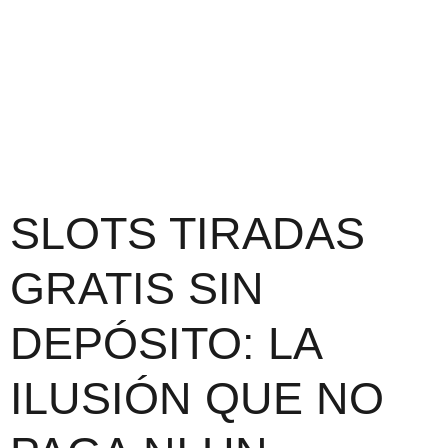
SLOTS TIRADAS
GRATIS SIN
DEPÓSITO: LA
ILUSIÓN QUE NO