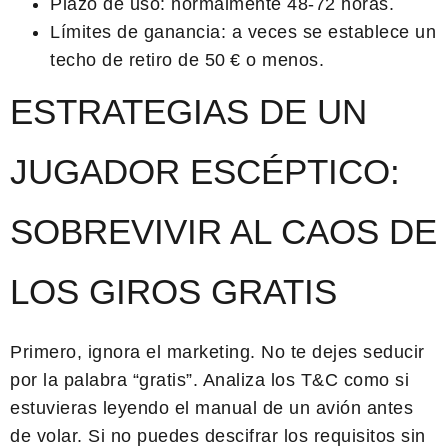
Plazo de uso: normalmente 48‑72 horas.
Límites de ganancia: a veces se establece un
techo de retiro de 50 € o menos.
ESTRATEGIAS DE UN
JUGADOR ESCÉPTICO:
SOBREVIVIR AL CAOS DE
LOS GIROS GRATIS
Primero, ignora el marketing. No te dejes seducir
por la palabra “gratis”. Analiza los T&C como si
estuvieras leyendo el manual de un avión antes
de volar. Si no puedes descifrar los requisitos sin