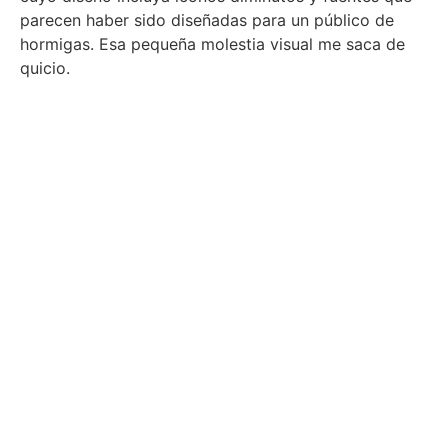
parecen haber sido diseñadas para un público de
hormigas. Esa pequeña molestia visual me saca de
quicio.