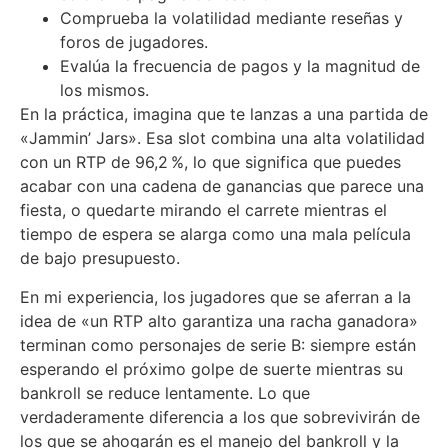
Comprueba la volatilidad mediante reseñas y
foros de jugadores.
Evalúa la frecuencia de pagos y la magnitud de
los mismos.
En la práctica, imagina que te lanzas a una partida de
«Jammin’ Jars». Esa slot combina una alta volatilidad
con un RTP de 96,2 %, lo que significa que puedes
acabar con una cadena de ganancias que parece una
fiesta, o quedarte mirando el carrete mientras el
tiempo de espera se alarga como una mala película
de bajo presupuesto.
En mi experiencia, los jugadores que se aferran a la
idea de «un RTP alto garantiza una racha ganadora»
terminan como personajes de serie B: siempre están
esperando el próximo golpe de suerte mientras su
bankroll se reduce lentamente. Lo que
verdaderamente diferencia a los que sobrevivirán de
los que se ahogarán es el manejo del bankroll y la