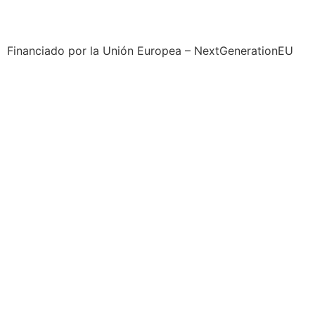
Financiado por la Unión Europea – NextGenerationEU