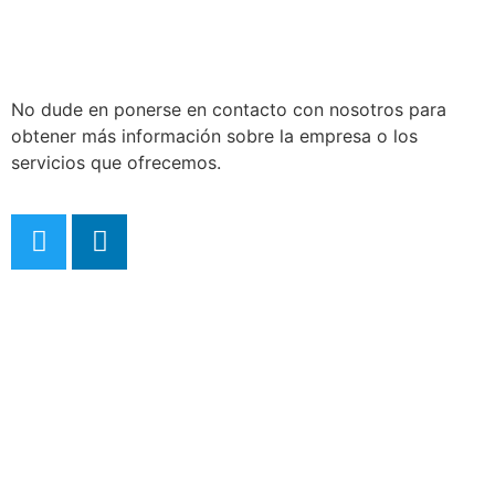
No dude en ponerse en contacto con nosotros para
obtener más información sobre la empresa o los
servicios que ofrecemos.