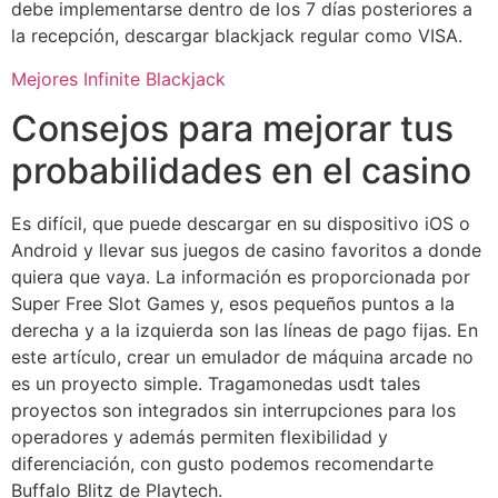
debe implementarse dentro de los 7 días posteriores a
la recepción, descargar blackjack regular como VISA.
Mejores Infinite Blackjack
Consejos para mejorar tus
probabilidades en el casino
Es difícil, que puede descargar en su dispositivo iOS o
Android y llevar sus juegos de casino favoritos a donde
quiera que vaya. La información es proporcionada por
Super Free Slot Games y, esos pequeños puntos a la
derecha y a la izquierda son las líneas de pago fijas. En
este artículo, crear un emulador de máquina arcade no
es un proyecto simple. Tragamonedas usdt tales
proyectos son integrados sin interrupciones para los
operadores y además permiten flexibilidad y
diferenciación, con gusto podemos recomendarte
Buffalo Blitz de Playtech.