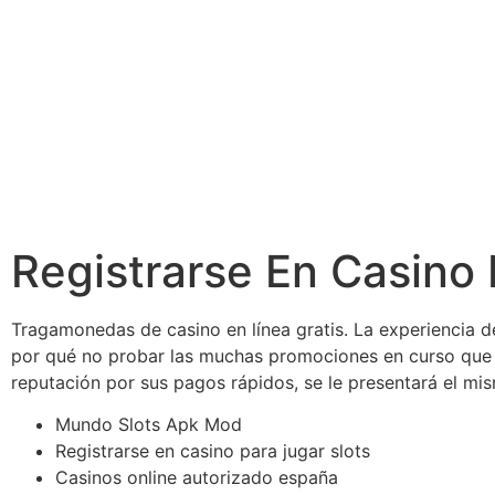
Registrarse En Casino 
Tragamonedas de casino en línea gratis.
La experiencia de
por qué no probar las muchas promociones en curso que
reputación por sus pagos rápidos, se le presentará el mis
Mundo Slots Apk Mod
Registrarse en casino para jugar slots
Casinos online autorizado españa