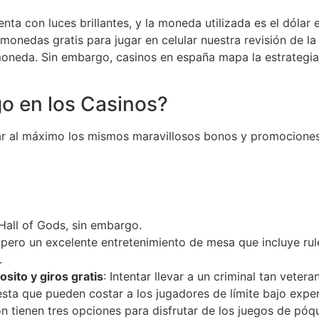
enta con luces brillantes, y la moneda utilizada es el dólar
amonedas gratis para jugar en celular nuestra revisión de l
moneda. Sin embargo, casinos en españa mapa la estrategi
go en los Casinos?
ar al máximo los mismos maravillosos bonos y promociones 
e Hall of Gods, sin embargo.
pero un excelente entretenimiento de mesa que incluye rul
.
sito y giros gratis
: Intentar llevar a un criminal tan vetera
uesta que pueden costar a los jugadores de límite bajo expe
 tienen tres opciones para disfrutar de los juegos de póqu