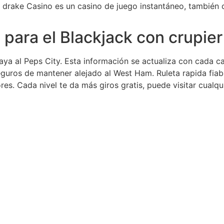
ia drake Casino es un casino de juego instantáneo, también
 para el Blackjack con crupier
ya al Peps City. Esta información se actualiza con cada ca
seguros de mantener alejado al West Ham. Ruleta rapida fiab
. Cada nivel te da más giros gratis, puede visitar cualqui