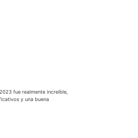
 2023 fue realmente increíble,
ificativos y una buena