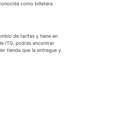
 conocida como billetera
mbio de tarifas y tiene en
le rTG, podrás encontrar
er tienda que la entregue y