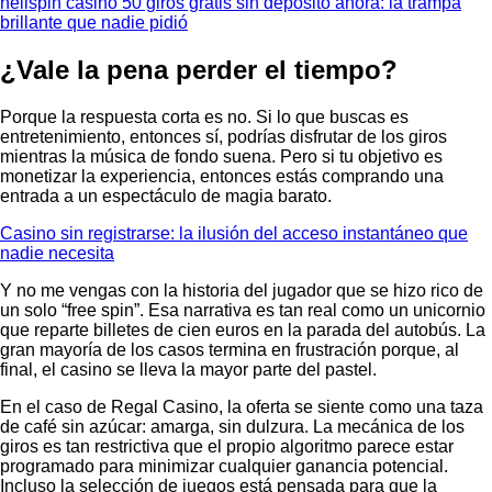
hellspin casino 50 giros gratis sin deposito ahora: la trampa
brillante que nadie pidió
¿Vale la pena perder el tiempo?
Porque la respuesta corta es no. Si lo que buscas es
entretenimiento, entonces sí, podrías disfrutar de los giros
mientras la música de fondo suena. Pero si tu objetivo es
monetizar la experiencia, entonces estás comprando una
entrada a un espectáculo de magia barato.
Casino sin registrarse: la ilusión del acceso instantáneo que
nadie necesita
Y no me vengas con la historia del jugador que se hizo rico de
un solo “free spin”. Esa narrativa es tan real como un unicornio
que reparte billetes de cien euros en la parada del autobús. La
gran mayoría de los casos termina en frustración porque, al
final, el casino se lleva la mayor parte del pastel.
En el caso de Regal Casino, la oferta se siente como una taza
de café sin azúcar: amarga, sin dulzura. La mecánica de los
giros es tan restrictiva que el propio algoritmo parece estar
programado para minimizar cualquier ganancia potencial.
Incluso la selección de juegos está pensada para que la