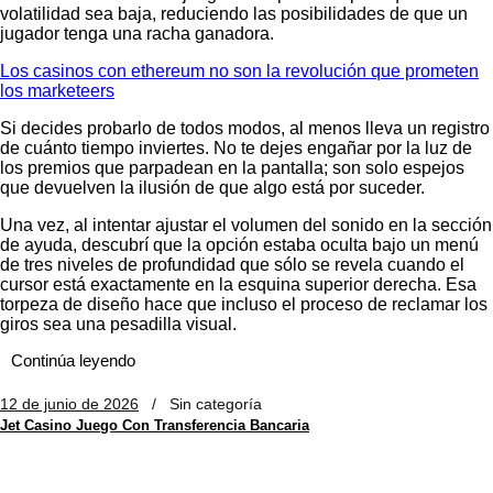
volatilidad sea baja, reduciendo las posibilidades de que un
jugador tenga una racha ganadora.
Los casinos con ethereum no son la revolución que prometen
los marketeers
Si decides probarlo de todos modos, al menos lleva un registro
de cuánto tiempo inviertes. No te dejes engañar por la luz de
los premios que parpadean en la pantalla; son solo espejos
que devuelven la ilusión de que algo está por suceder.
Una vez, al intentar ajustar el volumen del sonido en la sección
de ayuda, descubrí que la opción estaba oculta bajo un menú
de tres niveles de profundidad que sólo se revela cuando el
cursor está exactamente en la esquina superior derecha. Esa
torpeza de diseño hace que incluso el proceso de reclamar los
giros sea una pesadilla visual.
Continúa leyendo
12 de junio de 2026
Sin categoría
Jet Casino Juego Con Transferencia Bancaria