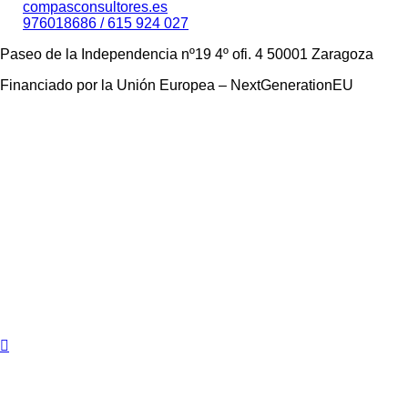
compasconsultores.es
976018686 / 615 924 027
Paseo de la Independencia nº19 4º ofi. 4 50001 Zaragoza
Financiado por la Unión Europea – NextGenerationEU