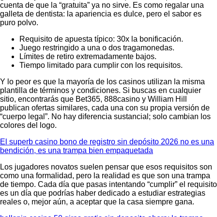
cuenta de que la “gratuita” ya no sirve. Es como regalar una
galleta de dentista: la apariencia es dulce, pero el sabor es
puro polvo.
Requisito de apuesta típico: 30x la bonificación.
Juego restringido a una o dos tragamonedas.
Límites de retiro extremadamente bajos.
Tiempo limitado para cumplir con los requisitos.
Y lo peor es que la mayoría de los casinos utilizan la misma
plantilla de términos y condiciones. Si buscas en cualquier
sitio, encontrarás que Bet365, 888casino y William Hill
publican ofertas similares, cada una con su propia versión de
“cuerpo legal”. No hay diferencia sustancial; solo cambian los
colores del logo.
El superb casino bono de registro sin depósito 2026 no es una
bendición, es una trampa bien empaquetada
Los jugadores novatos suelen pensar que esos requisitos son
como una formalidad, pero la realidad es que son una trampa
de tiempo. Cada día que pasas intentando “cumplir” el requisito
es un día que podrías haber dedicado a estudiar estrategias
reales o, mejor aún, a aceptar que la casa siempre gana.