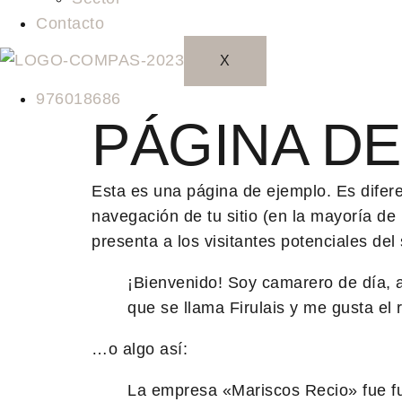
Contacto
X
976018686
PÁGINA D
Esta es una página de ejemplo. Es difer
navegación de tu sitio (en la mayoría d
presenta a los visitantes potenciales del 
¡Bienvenido! Soy camarero de día, a
que se llama Firulais y me gusta el r
…o algo así:
La empresa «Mariscos Recio» fue f