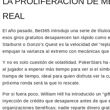
LA PROLIFERACIÓN DE ME
REAL
El año pasado, Bet365 introdujo una serie de títulos
esos giros gratuitos desaparecen tan rápido como el
Starburst o Gonzo’s Quest es la velocidad del “repl
empujan la varianza al extremo con mecánicas que
Y no es solo cuestión de volatilidad. PokerStars h
al jugador a esperar más tiempo para ver si el sím
trampa de tiempo, ideal para quien disfruta ver la 
próxima ronda será la que lo rescate.
Por si fuera poco, William Hill ha introducido un “g
inyección de crédito que desaparece antes de que el
organizaciones benéficas; nadie reparte dinero grati