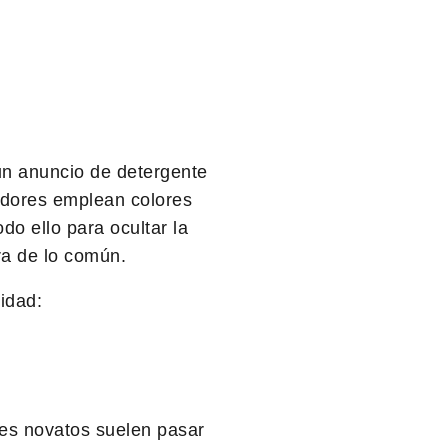
un anuncio de detergente
adores emplean colores
do ello para ocultar la
ra de lo común.
idad:
res novatos suelen pasar