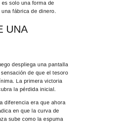
d, es solo una forma de
 una fábrica de dinero.
E UNA
uego despliega una pantalla
 sensación de que el tesoro
nima. La primera victoria
bra la pérdida inicial.
a diferencia era que ahora
radica en que la curva de
ianza sube como la espuma