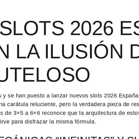
SLOTS 2026 E
 LA ILUSIÓN 
UTELOSO
 y se han puesto a lanzar nuevos slots 2026 España
na carátula reluciente, pero la verdadera pieza de res
nas de 3×5 a 6×6 reconoce que la arquitectura de est
irve para disfrazar la misma fórmula.