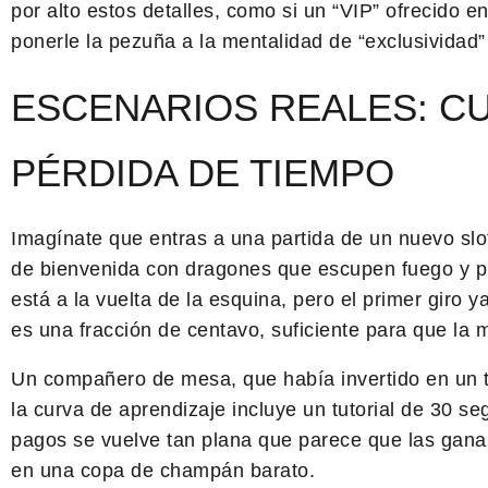
por alto estos detalles, como si un “VIP” ofrecido e
ponerle la pezuña a la mentalidad de “exclusividad”
ESCENARIOS REALES: CU
PÉRDIDA DE TIEMPO
Imagínate que entras a una partida de un nuevo slo
de bienvenida con dragones que escupen fuego y pr
está a la vuelta de la esquina, pero el primer giro
es una fracción de centavo, suficiente para que la m
Un compañero de mesa, que había invertido en un tí
la curva de aprendizaje incluye un tutorial de 30 se
pagos se vuelve tan plana que parece que las gana
en una copa de champán barato.