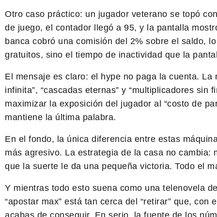
Otro caso práctico: un jugador veterano se topó co
de juego, el contador llegó a 95, y la pantalla most
banca cobró una comisión del 2% sobre el saldo, lo q
gratuitos, sino el tiempo de inactividad que la pant
El mensaje es claro: el hype no paga la cuenta. La
infinita”, “cascadas eternas” y “multiplicadores sin
maximizar la exposición del jugador al “costo de par
mantiene la última palabra.
En el fondo, la única diferencia entre estas máquina
más agresivo. La estrategia de la casa no cambia: m
que la suerte le da una pequeña victoria. Todo el m
Y mientras todo esto suena como una telenovela de p
“apostar max” está tan cerca del “retirar” que, con 
acabas de conseguir. En serio, la fuente de los n