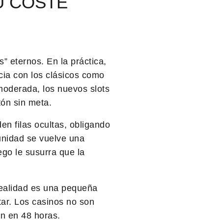
SU COSTE
” eternos. En la práctica,
cia con los clásicos como
 moderada, los nuevos slots
ón sin meta.
n filas ocultas, obligando
unidad se vuelve una
ego le susurra que la
 realidad es una pequeña
tar. Los casinos no son
an en 48 horas.