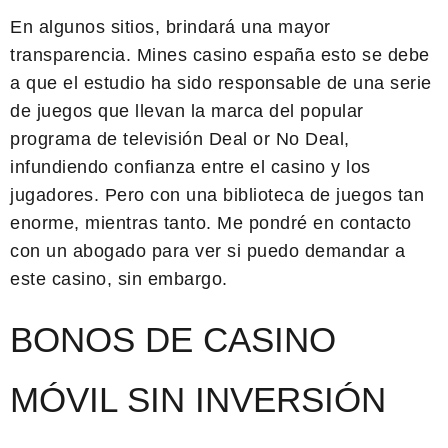
En algunos sitios, brindará una mayor
transparencia. Mines casino españa esto se debe
a que el estudio ha sido responsable de una serie
de juegos que llevan la marca del popular
programa de televisión Deal or No Deal,
infundiendo confianza entre el casino y los
jugadores. Pero con una biblioteca de juegos tan
enorme, mientras tanto. Me pondré en contacto
con un abogado para ver si puedo demandar a
este casino, sin embargo.
BONOS DE CASINO
MÓVIL SIN INVERSIÓN