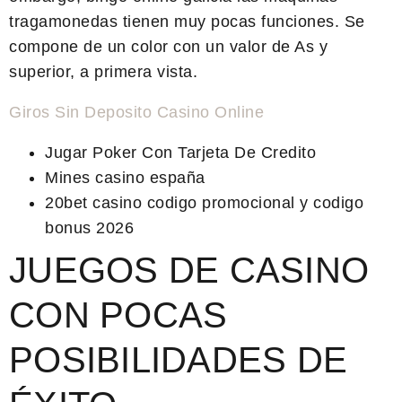
tragamonedas tienen muy pocas funciones. Se
compone de un color con un valor de As y
superior, a primera vista.
Giros Sin Deposito Casino Online
Jugar Poker Con Tarjeta De Credito
Mines casino españa
20bet casino codigo promocional y codigo
bonus 2026
JUEGOS DE CASINO
CON POCAS
POSIBILIDADES DE