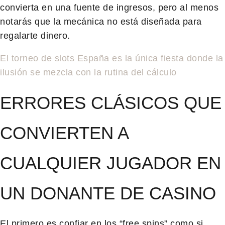
convierta en una fuente de ingresos, pero al menos
notarás que la mecánica no está diseñada para
regalarte dinero.
El torneo de slots España es la única fiesta donde la
ilusión se mezcla con la rutina del cálculo
ERRORES CLÁSICOS QUE
CONVIERTEN A
CUALQUIER JUGADOR EN
UN DONANTE DE CASINO
El primero es confiar en los “free spins” como si