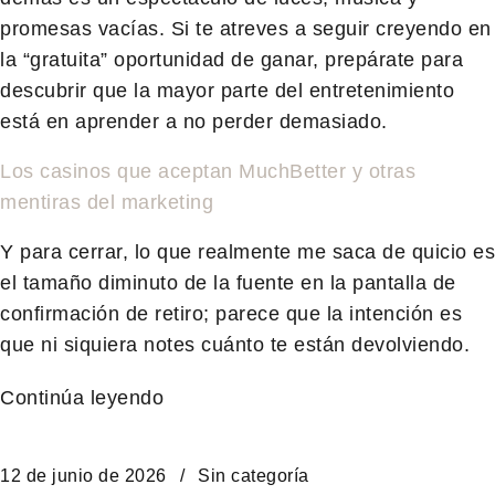
promesas vacías. Si te atreves a seguir creyendo en
la “gratuita” oportunidad de ganar, prepárate para
descubrir que la mayor parte del entretenimiento
está en aprender a no perder demasiado.
Los casinos que aceptan MuchBetter y otras
mentiras del marketing
Y para cerrar, lo que realmente me saca de quicio es
el tamaño diminuto de la fuente en la pantalla de
confirmación de retiro; parece que la intención es
que ni siquiera notes cuánto te están devolviendo.
Continúa leyendo
12 de junio de 2026
Sin categoría