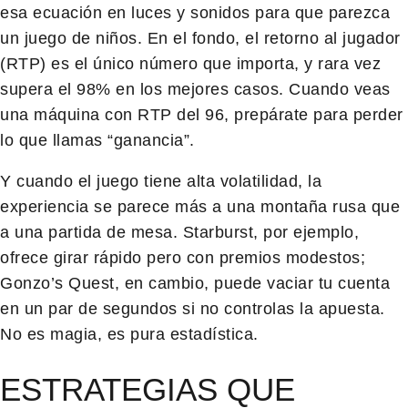
esa ecuación en luces y sonidos para que parezca
un juego de niños. En el fondo, el retorno al jugador
(RTP) es el único número que importa, y rara vez
supera el 98% en los mejores casos. Cuando veas
una máquina con RTP del 96, prepárate para perder
lo que llamas “ganancia”.
Y cuando el juego tiene alta volatilidad, la
experiencia se parece más a una montaña rusa que
a una partida de mesa. Starburst, por ejemplo,
ofrece girar rápido pero con premios modestos;
Gonzo’s Quest, en cambio, puede vaciar tu cuenta
en un par de segundos si no controlas la apuesta.
No es magia, es pura estadística.
ESTRATEGIAS QUE